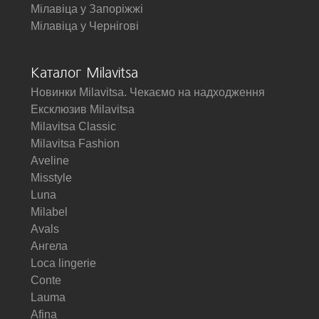
Мілавіца у Запоріжжі
Мілавіца у Чернігові
Каталог Milavitsa
Новинки Milavitsa. Чекаємо на надходження
Ексклюзив Milavitsa
Milavitsa Classic
Milavitsa Fashion
Aveline
Misstyle
Luna
Milabel
Avals
Ангела
Loca lingerie
Conte
Lauma
Afina