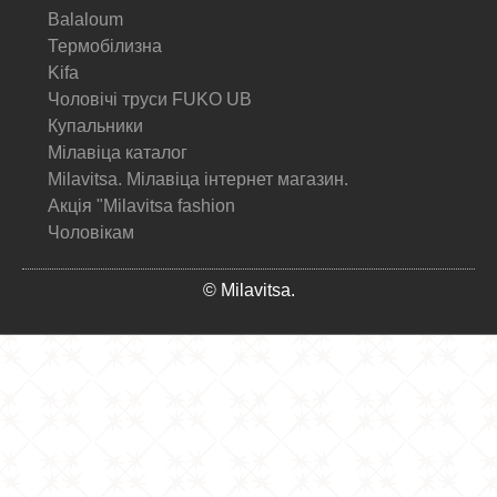
Balaloum
Термобілизна
Kifa
Чоловічі труси FUKO UB
Купальники
Мілавіца каталог
Milavitsa. Мілавіца інтернет магазин.
Акція "Milavitsa fashion
Чоловікам
© Milavitsa.