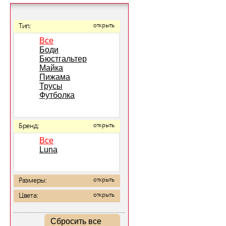
Тип:
открыть
Все
Боди
Бюстгальтер
Майка
Пижама
Трусы
Футболка
Бренд:
открыть
Все
Luna
Размеры:
открыть
Цвета:
открыть
Сбросить все