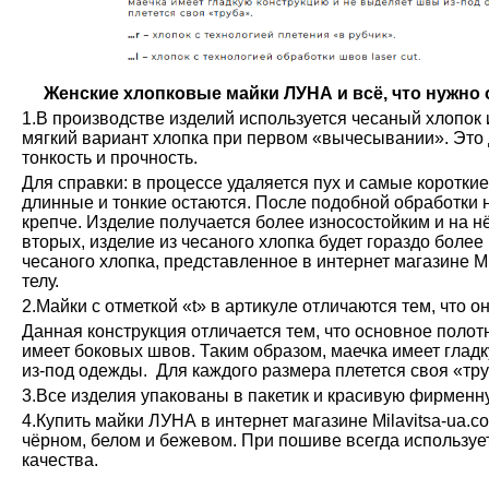
Женские хлопковые майки ЛУНА и всё, что нужно о
1.В производстве изделий используется чесаный хлопок 
мягкий вариант хлопка при первом «вычесывании». Это 
тонкость и прочность.
Для справки: в процессе удаляется пух и самые коротки
длинные и тонкие остаются. После подобной обработки н
крепче. Изделие получается более износостойким и на н
вторых, изделие из чесаного хлопка будет гораздо более
чесаного хлопка, представленное в интернет магазине М
телу.
2.Майки с отметкой «t» в артикуле отличаются тем, что о
Данная конструкция отличается тем, что основное полот
имеет боковых швов. Таким образом, маечка имеет глад
из-под одежды. Для каждого размера плетется своя «тру
3.Все изделия упакованы в пакетик и красивую фирменн
4.Купить майки ЛУНА в интернет магазине Milavitsa-ua.c
чёрном, белом и бежевом. При пошиве всегда используе
качества.