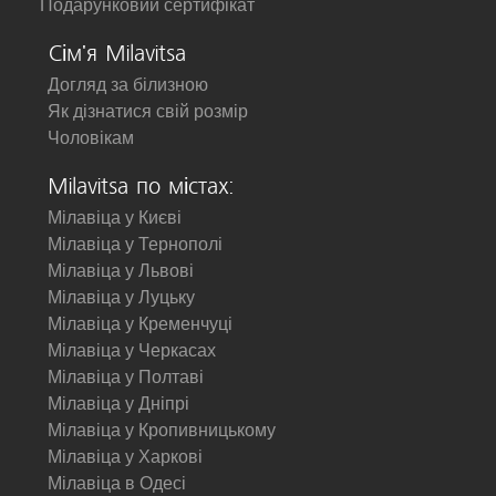
Подарунковий сертифікат
Сім'я Milavitsa
Догляд за білизною
Як дізнатися свій розмір
Чоловікам
Milavitsa по містах:
Мілавіца у Києві
Мілавіца у Тернополі
Мілавіца у Львові
Мілавіца у Луцьку
Мілавіца у Кременчуці
Мілавіца у Черкасах
Мілавіца у Полтаві
Мілавіца у Дніпрі
Мілавіца у Кропивницькому
Мілавіца у Харкові
Мілавіца в Одесі