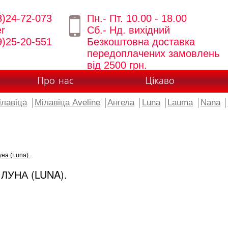
8)24-72-073
Пн.- Пт. 10.00 - 18.00
er
Сб.- Нд. вихідний
9)25-20-551
Безкоштовна доставка
передоплачених замовлень
від 2500 грн.
Про нас
Цікаво
ілавіца
Мілавіца Aveline
Ангела
Luna
Lauma
Nana
на (Luna).
ЛУНА (LUNA).