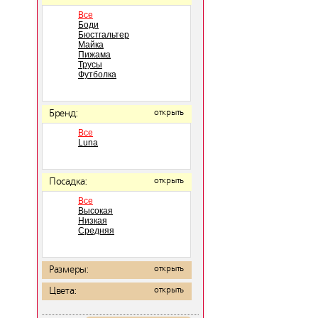
Все
Боди
Бюстгальтер
Майка
Пижама
Трусы
Футболка
Бренд:
открыть
Все
Luna
Посадка:
открыть
Все
Высокая
Низкая
Средняя
Размеры:
открыть
Цвета:
открыть