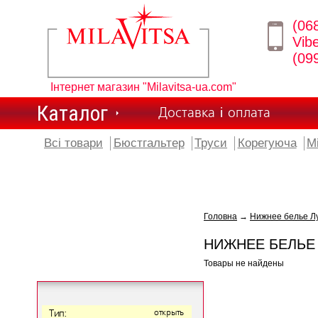
(06
Vib
(09
Інтернет магазин "Milavitsa-ua.com"
Каталог
Доставка і оплата
Всі товари
Бюстгальтер
Труси
Корегуюча
М
Головна
→
Нижнее белье Лу
НИЖНЕЕ БЕЛЬЕ 
Товары не найдены
Тип:
открыть