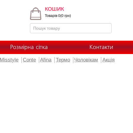
КОШИК
Товарів 0(0 грн)
Розмірна сітка
Контакти
Misstyle
Conte
Afina
Термо
Чоловікам
Акція