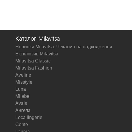
Каталог Milavitsa
Новинки Milavitsa. Чекаємо на надходження
Ексклюзив Milavitsa
Milavitsa Classic
Milavitsa Fashion
Aveline
Misstyle
Luna
Milabel
Avals
Ангела
Loca lingerie
Conte
Lauma