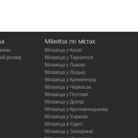
sa
Milavitsa по містах:
изною
Мілавіца у Києві
вій розмір
Мілавіца у Тернополі
Мілавіца у Львові
Мілавіца у Луцьку
Мілавіца у Кременчуці
Мілавіца у Черкасах
Мілавіца у Полтаві
Мілавіца у Дніпрі
Мілавіца у Кропивницькому
Мілавіца у Харкові
Мілавіца в Одесі
Мілавіца у Запоріжжі