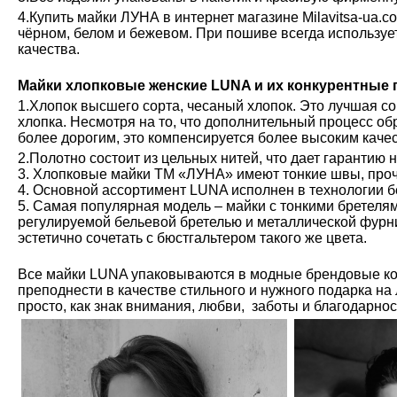
4.Купить майки ЛУНА в интернет магазине Milavitsa-ua.c
чёрном, белом и бежевом. При пошиве всегда используе
качества.
Майки хлопковые женские LUNA и их конкурентные
1.Хлопок высшего сорта, чесаный хлопок. Это лучшая с
хлопка. Несмотря на то, что дополнительный процесс обр
более дорогим, это компенсируется более высоким каче
2.Полотно состоит из цельных нитей, что дает гарантию 
3. Хлопковые майки ТМ «ЛУНА» имеют тонкие швы, проч
4. Основной ассортимент LUNA исполнен в технологии б
5. Самая популярная модель – майки с тонкими бретелям
регулируемой бельевой бретелью и металлической фурн
эстетично сочетать с бюстгальтером такого же цвета.
Все майки LUNA упаковываются в модные брендовые ко
преподнести в качестве стильного и нужного подарка на
просто, как знак внимания, любви, заботы и благодарно