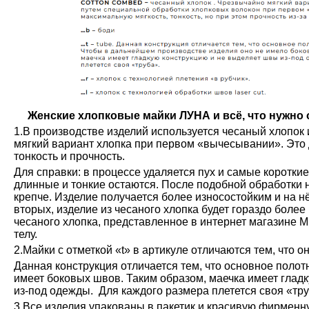
Женские хлопковые майки ЛУНА и всё, что нужно о
1.В производстве изделий используется чесаный хлопок 
мягкий вариант хлопка при первом «вычесывании». Это 
тонкость и прочность.
Для справки: в процессе удаляется пух и самые коротки
длинные и тонкие остаются. После подобной обработки н
крепче. Изделие получается более износостойким и на н
вторых, изделие из чесаного хлопка будет гораздо более
чесаного хлопка, представленное в интернет магазине М
телу.
2.Майки с отметкой «t» в артикуле отличаются тем, что о
Данная конструкция отличается тем, что основное полот
имеет боковых швов. Таким образом, маечка имеет глад
из-под одежды. Для каждого размера плетется своя «тру
3.Все изделия упакованы в пакетик и красивую фирменн