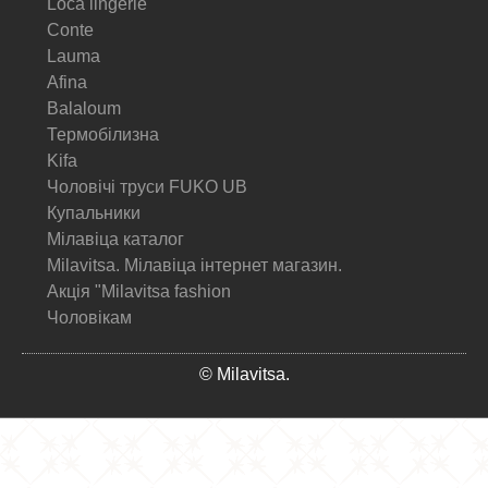
Loca lingerie
Conte
Lauma
Afina
Balaloum
Термобілизна
Kifa
Чоловічі труси FUKO UB
Купальники
Мілавіца каталог
Milavitsa. Мілавіца інтернет магазин.
Акція "Milavitsa fashion
Чоловікам
© Milavitsa.