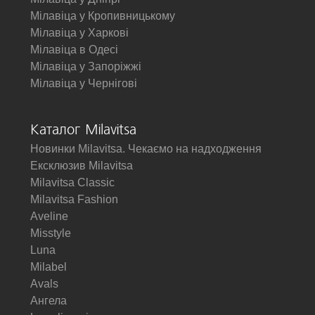
Мілавіца у Кропивницькому
Мілавіца у Харкові
Мілавіца в Одесі
Мілавіца у Запоріжжі
Мілавіца у Чернігові
Каталог Milavitsa
Новинки Milavitsa. Чекаємо на надходження
Ексклюзив Milavitsa
Milavitsa Classic
Milavitsa Fashion
Aveline
Misstyle
Luna
Milabel
Avals
Ангела