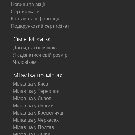
Новини та акції
Сертифікати
Контактна інформація
Подарунковий сертифікат
Сім'я Milavitsa
Догляд за білизною
Як дізнатися свій розмір
Чоловікам
Milavitsa по містах:
Мілавіца у Києві
Мілавіца у Тернополі
Мілавіца у Львові
Мілавіца у Луцьку
Мілавіца у Кременчуці
Мілавіца у Черкасах
Мілавіца у Полтаві
Мілавіца у Дніпрі