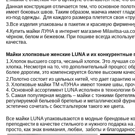
Данная конструкция отличается тем, что основное полот
имеет боковых швов. Таким образом, маечка имеет глад
из-под одежды. Для каждого размера плетется своя «тру
3.Все изделия упакованы в пакетик и красивую фирменн
4.Купить майки ЛУНА в интернет магазине Milavitsa-ua.c
чёрном, белом и бежевом. При пошиве всегда используе
качества.
Майки хлопковые женские LUNA и их конкурентные
1.Хлопок высшего сорта, чесаный хлопок. Это лучшая с
хлопка. Несмотря на то, что дополнительный процесс обр
более дорогим, это компенсируется более высоким каче
2.Полотно состоит из цельных нитей, что дает гарантию 
3. Хлопковые майки ТМ «ЛУНА» имеют тонкие швы, проч
4. Основной ассортимент LUNA исполнен в технологии б
5. Самая популярная модель – майки с тонкими бретелям
регулируемой бельевой бретелью и металлической фурн
эстетично сочетать с бюстгальтером такого же цвета.
Все майки LUNA упаковываются в модные брендовые ко
преподнести в качестве стильного и нужного подарка на
просто, как знак внимания, любви, заботы и благодарно