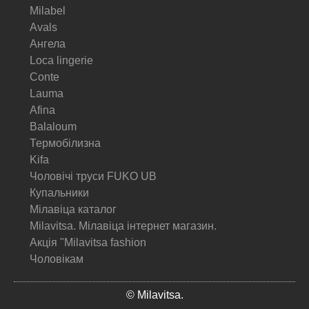
Milabel
Avals
Ангела
Loca lingerie
Conte
Lauma
Afina
Balaloum
Термобілизна
Kifa
Чоловічі труси FUKO UB
Купальники
Мілавіца каталог
Milavitsa. Мілавіца інтернет магазин.
Акція "Milavitsa fashion
Чоловікам
© Milavitsa.