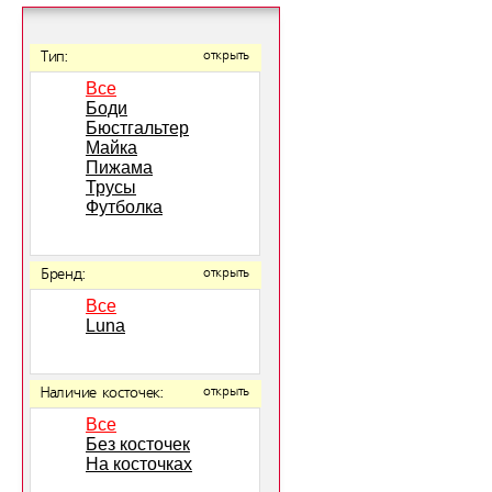
Тип:
открыть
Все
Боди
Бюстгальтер
Майка
Пижама
Трусы
Футболка
Бренд:
открыть
Все
Luna
Наличие косточек:
открыть
Все
Без косточек
На косточках