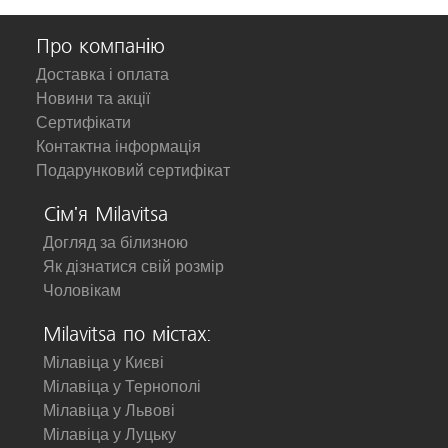
Про компанію
Доставка і оплата
Новини та акції
Сертифікати
Контактна інформація
Подарунковий сертифікат
Сім'я Milavitsa
Догляд за білизною
Як дізнатися свій розмір
Чоловікам
Milavitsa по містах:
Мілавіца у Києві
Мілавіца у Тернополі
Мілавіца у Львові
Мілавіца у Луцьку