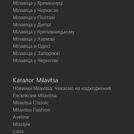
Мілавіца у Кременчуці
Мілавіца у Черкасах
Мілавіца у Полтаві
Мілавіца у Дніпрі
Мілавіца у Кропивницькому
Мілавіца у Харкові
Мілавіца в Одесі
Мілавіца у Запоріжжі
Мілавіца у Чернігові
Каталог Milavitsa
Новинки Milavitsa. Чекаємо на надходження
Ексклюзив Milavitsa
Milavitsa Classic
Milavitsa Fashion
Aveline
Misstyle
Luna