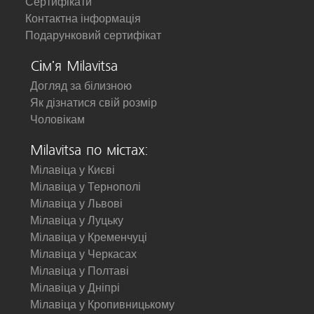
Сертифікати
Контактна інформація
Подарунковий сертифікат
Сім'я Milavitsa
Догляд за білизною
Як дізнатися свій розмір
Чоловікам
Milavitsa по містах:
Мілавіца у Києві
Мілавіца у Тернополі
Мілавіца у Львові
Мілавіца у Луцьку
Мілавіца у Кременчуці
Мілавіца у Черкасах
Мілавіца у Полтаві
Мілавіца у Дніпрі
Мілавіца у Кропивницькому