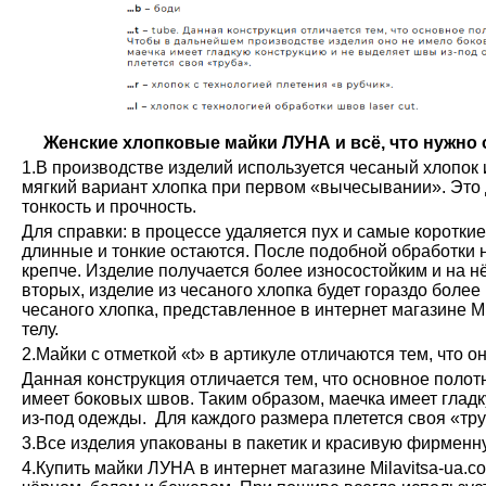
Женские хлопковые майки ЛУНА и всё, что нужно о
1.В производстве изделий используется чесаный хлопок 
мягкий вариант хлопка при первом «вычесывании». Это 
тонкость и прочность.
Для справки: в процессе удаляется пух и самые коротки
длинные и тонкие остаются. После подобной обработки н
крепче. Изделие получается более износостойким и на н
вторых, изделие из чесаного хлопка будет гораздо более
чесаного хлопка, представленное в интернет магазине М
телу.
2.Майки с отметкой «t» в артикуле отличаются тем, что о
Данная конструкция отличается тем, что основное полот
имеет боковых швов. Таким образом, маечка имеет глад
из-под одежды. Для каждого размера плетется своя «тру
3.Все изделия упакованы в пакетик и красивую фирменн
4.Купить майки ЛУНА в интернет магазине Milavitsa-ua.c