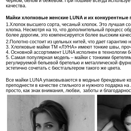
чёрном, белом и бежевом. При пошиве всегда используе
качества.
Майки хлопковые женские LUNA и их конкурентные
1.Хлопок высшего сорта, чесаный хлопок. Это лучшая с
хлопка. Несмотря на то, что дополнительный процесс обр
более дорогим, это компенсируется более высоким каче
2.Полотно состоит из цельных нитей, что дает гарантию 
3. Хлопковые майки ТМ «ЛУНА» имеют тонкие швы, проч
4. Основной ассортимент LUNA исполнен в технологии б
5. Самая популярная модель – майки с тонкими бретелям
регулируемой бельевой бретелью и металлической фурн
эстетично сочетать с бюстгальтером такого же цвета.
Все майки LUNA упаковываются в модные брендовые ко
преподнести в качестве стильного и нужного подарка на
просто, как знак внимания, любви, заботы и благодарно