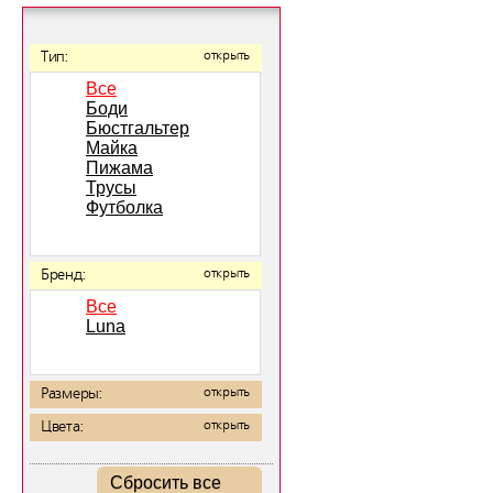
Тип:
открыть
Все
Боди
Бюстгальтер
Майка
Пижама
Трусы
Футболка
Бренд:
открыть
Все
Luna
Размеры:
открыть
Цвета:
открыть
Сбросить все