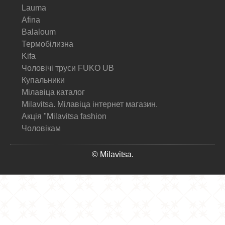
Lauma
Afina
Balaloum
Термобілизна
Kifa
Чоловічі труси FUKO UB
Купальники
Мілавіца каталог
Milavitsa. Мілавіца інтернет магазин.
Акція "Milavitsa fashion
Чоловікам
© Milavitsa.