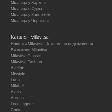
Мілавіца у Харкові
Мілавіца в Одесі
Мілавіца у Запоріжжі
Мілавіца у Чернігові
Каталог Milavitsa
Новинки Milavitsa. Чекаємо на надходження
Ексклюзив Milavitsa
Milavitsa Classic
Milavitsa Fashion
Aveline
Misstyle
Luna
Milabel
Avals
Ангела
Loca lingerie
Conte