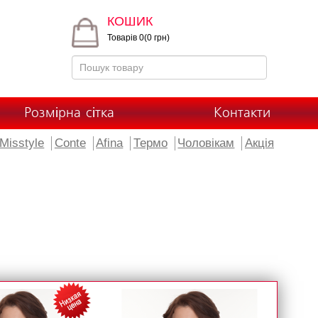
КОШИК
Товарів 0(0 грн)
Розмірна сітка
Контакти
Misstyle
Conte
Afina
Термо
Чоловікам
Акція