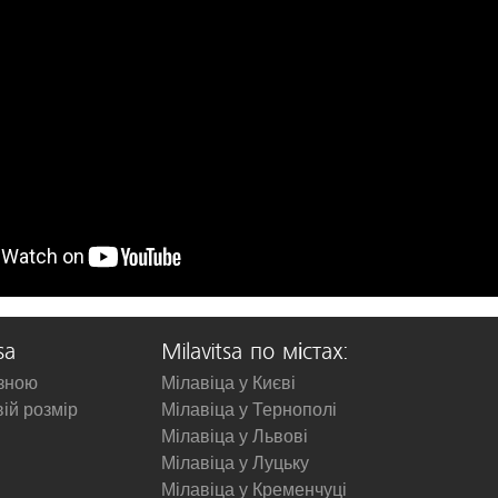
sa
Milavitsa по містах:
изною
Мілавіца у Києві
вій розмір
Мілавіца у Тернополі
Мілавіца у Львові
Мілавіца у Луцьку
Мілавіца у Кременчуці