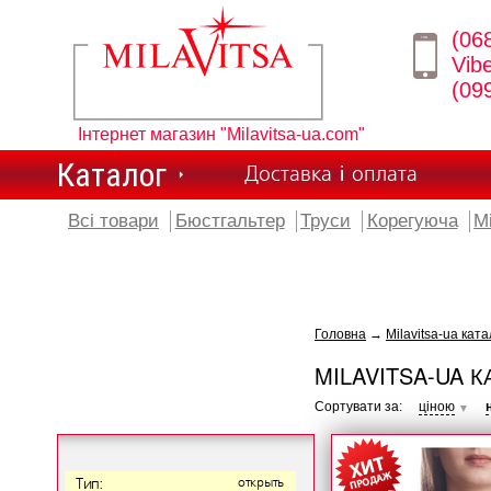
(06
Vib
(09
Інтернет магазин "Milavitsa-ua.com"
Каталог
Доставка і оплата
Всі товари
Бюстгальтер
Труси
Корегуюча
М
Головна
→
Milavitsa-ua ката
MILAVITSA-UA К
Сортувати за:
ціною
▼
Тип:
открыть