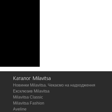
Каталог Milavitsa
Новинки Milavitsa. Чекаємо на надходження
Ексклюзив Milavitsa
Milavitsa Classic
Milavitsa Fashion
Aveline