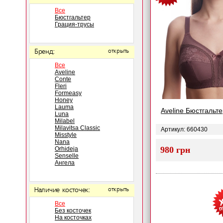
Все
Бюстгальтер
Грация-трусы
Бренд:
открыть
Все
Aveline
Conte
Fleri
Formeasy
Honey
Lauma
Aveline Бюстгальте
Luna
Milabel
Milavitsa Classic
Артикул: 660430
Misstyle
Nana
980 грн
Orhideja
Senselle
Ангела
Наличие косточек:
открыть
Все
Без косточек
На косточках