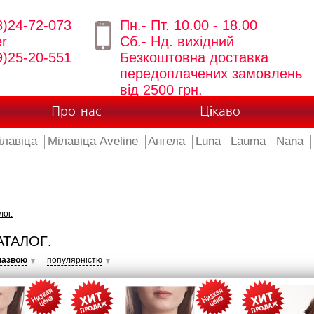
8)24-72-073
Пн.- Пт. 10.00 - 18.00
er
Сб.- Нд. вихідний
9)25-20-551
Безкоштовна доставка
передоплачених замовлень
від 2500 грн.
Про нас
Цікаво
ілавіца
Мілавіца Aveline
Ангела
Luna
Lauma
Nana
лог.
АТАЛОГ.
назвою
популярністю
▼
▼