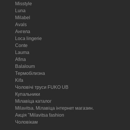
Misstyle
Luna
Milabel
Avals
Ангела
Loca lingerie
Conte
Lauma
Afina
Balaloum
Термобілизна
Kifa
Чоловічі труси FUKO UB
Купальники
Мілавіца каталог
Milavitsa. Мілавіца інтернет магазин.
Акція "Milavitsa fashion
Чоловікам