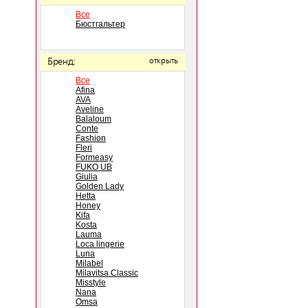
Все
Бюстгальтер
Бренд:
открыть
Все
Afina
AVA
Aveline
Balaloum
Conte
Fashion
Fleri
Formeasy
FUKO UB
Giulia
Golden Lady
Hetta
Honey
Kifa
Kosta
Lauma
Loca lingerie
Luna
Milabel
Milavitsa Classic
Misstyle
Nana
Omsa