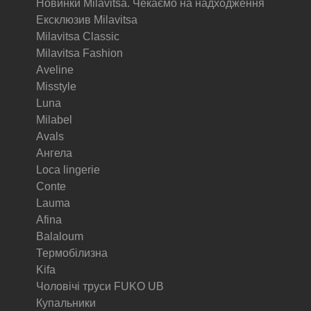
Новинки Milavitsa. Чекаємо на надходження
Ексклюзив Milavitsa
Milavitsa Classic
Milavitsa Fashion
Aveline
Misstyle
Luna
Milabel
Avals
Ангела
Loca lingerie
Conte
Lauma
Afina
Balaloum
Термобілизна
Kifa
Чоловічі труси FUKO UB
Купальники