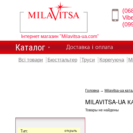
(06
Vib
(09
Інтернет магазин "Milavitsa-ua.com"
Каталог
Доставка і оплата
Всі товари
Бюстгальтер
Труси
Корегуюча
М
Головна
→
Milavitsa-ua ката
MILAVITSA-UA К
Товары не найдены
Тип:
открыть