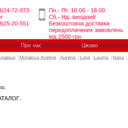
8)24-72-073
Пн.- Пт. 10.00 - 18.00
er
Сб.- Нд. вихідний
9)25-20-551
Безкоштовна доставка
передоплачених замовлень
від 2500 грн.
Про нас
Цікаво
ілавіца
Мілавіца Aveline
Ангела
Luna
Lauma
Nana
лог.
АТАЛОГ.