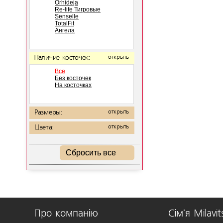
Orhideja
Re-life Тигровые
Senselle
TotalFit
Ангела
Наличие косточек:
открыть
Все
Без косточек
На косточках
Размеры:
открыть
Цвета:
открыть
Сбросить все
Про компанію
Сім'я Milavit