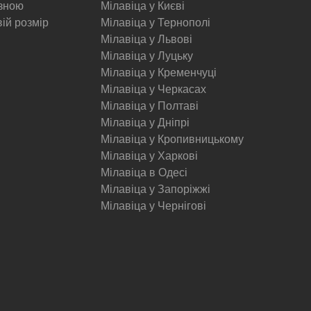
изною
Мілавіца у Києві
вій розмір
Мілавіца у Тернополі
Мілавіца у Львові
Мілавіца у Луцьку
Мілавіца у Кременчуці
Мілавіца у Черкасах
Мілавіца у Полтаві
Мілавіца у Дніпрі
Мілавіца у Кропивницькому
Мілавіца у Харкові
Мілавіца в Одесі
Мілавіца у Запоріжжі
Мілавіца у Чернігові