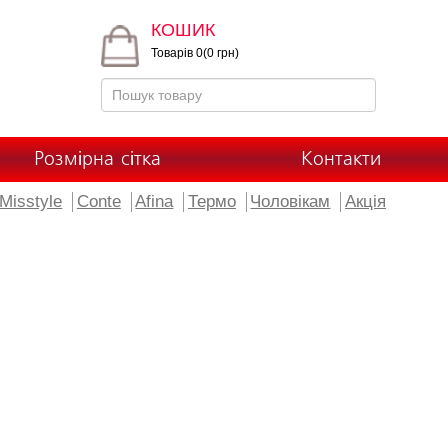
КОШИК
Товарів 0(0 грн)
Розмірна сітка
Контакти
Misstyle
Conte
Afina
Термо
Чоловікам
Акція