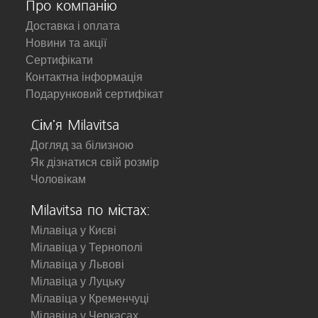
Про компанію
Доставка і оплата
Новини та акції
Сертифікати
Контактна інформація
Подарунковий сертифікат
Сім'я Milavitsa
Догляд за білизною
Як дізнатися свій розмір
Чоловікам
Milavitsa по містах:
Мілавіца у Києві
Мілавіца у Тернополі
Мілавіца у Львові
Мілавіца у Луцьку
Мілавіца у Кременчуці
Мілавіца у Черкасах