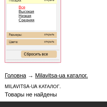
Посадка:
открыть
Все
Высокая
Низкая
Средняя
Размеры:
открыть
Цвета:
открыть
Сбросить все
Головна
→
Milavitsa-ua каталог.
MILAVITSA-UA КАТАЛОГ.
Товары не найдены