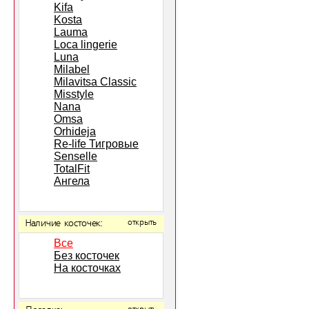
Kifa
Kosta
Lauma
Loca lingerie
Luna
Milabel
Milavitsa Classic
Misstyle
Nana
Omsa
Orhideja
Re-life Тигровые
Senselle
TotalFit
Ангела
Наличие косточек:
открыть
Все
Без косточек
На косточках