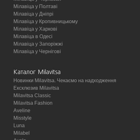
Мілавіца у Полтаві
Мілавіца у Дніпрі
Мілавіца у Кропивницькому
Мілавіца у Харкові
Мілавіца в Одесі
Мілавіца у Запоріжжі
Мілавіца у Чернігові
Каталог Milavitsa
Новинки Milavitsa. Чекаємо на надходження
Ексклюзив Milavitsa
Milavitsa Classic
Milavitsa Fashion
Aveline
Misstyle
Luna
Milabel