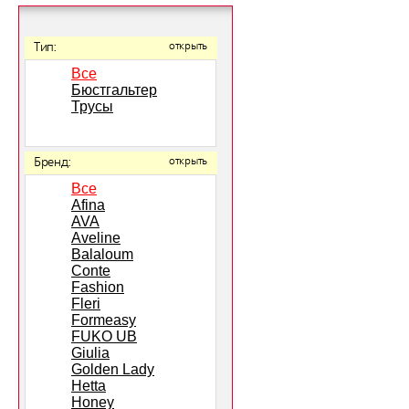
Тип:
открыть
Все
Бюстгальтер
Трусы
Бренд:
открыть
Все
Afina
AVA
Aveline
Balaloum
Conte
Fashion
Fleri
Formeasy
FUKO UB
Giulia
Golden Lady
Hetta
Honey