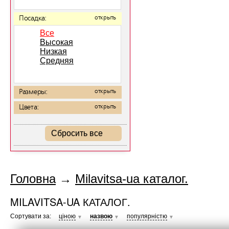
Посадка:
открыть
Все
Высокая
Низкая
Средняя
Размеры:
открыть
Цвета:
открыть
Сбросить все
Головна
→
Milavitsa-ua каталог.
MILAVITSA-UA КАТАЛОГ.
Сортувати за:
ціною
назвою
популярністю
▼
▼
▼