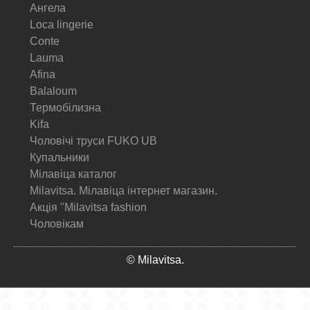
Ангела
Loca lingerie
Conte
Lauma
Afina
Balaloum
Термобілизна
Kifa
Чоловічі труси FUKO UB
Купальники
Мілавіца каталог
Milavitsa. Мілавіца інтернет магазин.
Акція "Milavitsa fashion
Чоловікам
© Milavitsa.