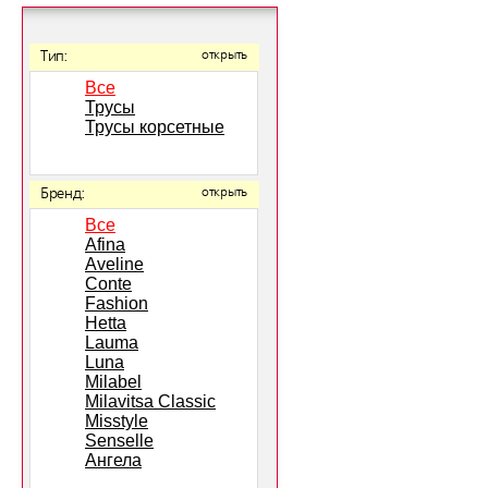
Тип:
открыть
Все
Трусы
Трусы корсетные
Бренд:
открыть
Все
Afina
Aveline
Conte
Fashion
Hetta
Lauma
Luna
Milabel
Milavitsa Classic
Misstyle
Senselle
Ангела