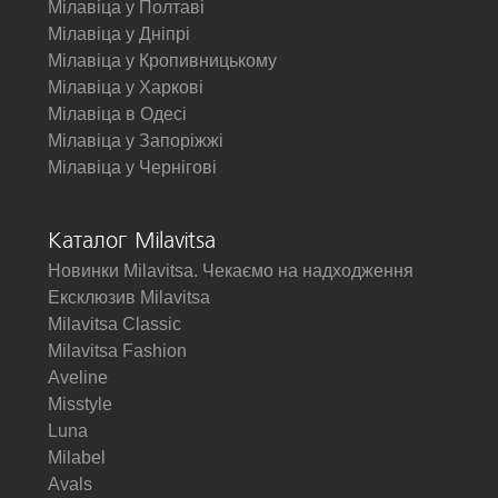
Мілавіца у Полтаві
Мілавіца у Дніпрі
Мілавіца у Кропивницькому
Мілавіца у Харкові
Мілавіца в Одесі
Мілавіца у Запоріжжі
Мілавіца у Чернігові
Каталог Milavitsa
Новинки Milavitsa. Чекаємо на надходження
Ексклюзив Milavitsa
Milavitsa Classic
Milavitsa Fashion
Aveline
Misstyle
Luna
Milabel
Avals