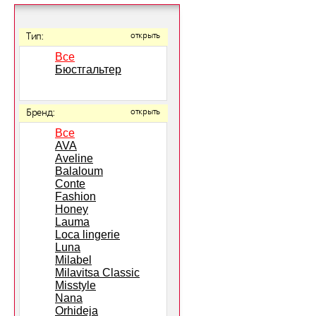
Тип:
открыть
Все
Бюстгальтер
Бренд:
открыть
Все
AVA
Aveline
Balaloum
Conte
Fashion
Honey
Lauma
Loca lingerie
Luna
Milabel
Milavitsa Classic
Misstyle
Nana
Orhideja