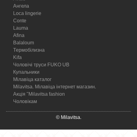
Ангела
Loca lingerie
Conte
Lauma
Afina
Balaloum
Термобілизна
Kifa
Чоловічі труси FUKO UB
Купальники
Мілавіца каталог
Milavitsa. Мілавіца інтернет магазин.
Акція "Milavitsa fashion
Чоловікам
© Milavitsa.