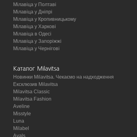
Мілавіца у Полтаві
Мілавіца у Дніпрі
Мілавіца у Кропивницькому
Мілавіца у Харкові
Мілавіца в Одесі
Мілавіца у Запоріжжі
Мілавіца у Чернігові
Каталог Milavitsa
Новинки Milavitsa. Чекаємо на надходження
Ексклюзив Milavitsa
Milavitsa Classic
Milavitsa Fashion
Aveline
Misstyle
Luna
Milabel
Avals