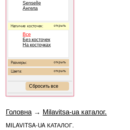
Senselle
Ангела
Наличие косточек:
открыть
Все
Без косточек
На косточках
Размеры:
открыть
Цвета:
открыть
Сбросить все
Головна
→
Milavitsa-ua каталог.
MILAVITSA-UA КАТАЛОГ.