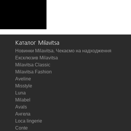
Каталог Milavitsa
Новинки Milavitsa. Чекаємо на надходження
Ексклюзив Milavitsa
Milavitsa Classic
Milavitsa Fashion
Aveline
Misstyle
Luna
Milabel
Avals
Ангела
Loca lingerie
Conte