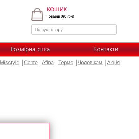
КОШИК
Товарів 0(0 грн)
Розмірна сітка
Контакти
Misstyle
Conte
Afina
Термо
Чоловікам
Акція