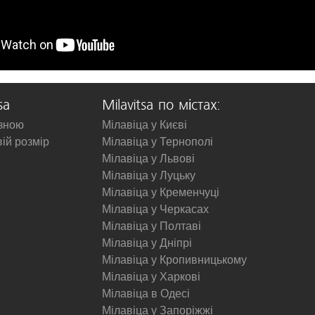
sa
Milavitsa по містах:
изною
Мілавіца у Києві
вій розмір
Мілавіца у Тернополі
Мілавіца у Львові
Мілавіца у Луцьку
Мілавіца у Кременчуці
Мілавіца у Черкасах
Мілавіца у Полтаві
Мілавіца у Дніпрі
Мілавіца у Кропивницькому
Мілавіца у Харкові
Мілавіца в Одесі
Мілавіца у Запоріжжі