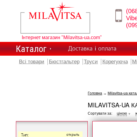
(06
Vib
(09
Інтернет магазин "Milavitsa-ua.com"
Каталог
Доставка і оплата
Всі товари
Бюстгальтер
Труси
Корегуюча
М
Головна
→
Milavitsa-ua ката
MILAVITSA-UA К
Сортувати за:
ціною
▼
Тип:
открыть