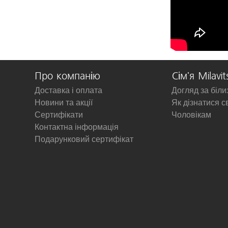
Про компанію
Сім'я Milavit
Доставка і оплата
Догляд за біл
Новини та акції
Як дізнатися с
Сертифікати
Чоловікам
Контактна інформація
Подарунковий сертифікат