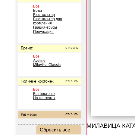
Все
Боди
Бюстгальтер
Бюстгальтер для
кормления
Грация-трусы
Полуграция
Бренд:
открыть
Все
Aveline
Milavitsa Classic
Наличие косточек:
открыть
Все
Без косточек
На косточках
Размеры:
открыть
МИЛАВИЦА КАТ
Сбросить все