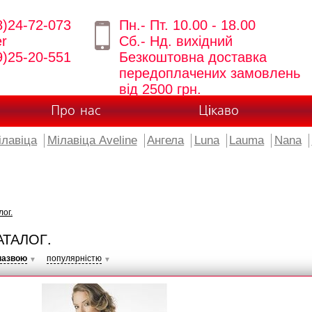
8)24-72-073
Пн.- Пт. 10.00 - 18.00
er
Сб.- Нд. вихідний
9)25-20-551
Безкоштовна доставка
передоплачених замовлень
від 2500 грн.
Про нас
Цікаво
ілавіца
Мілавіца Aveline
Ангела
Luna
Lauma
Nana
лог.
АТАЛОГ.
назвою
популярністю
▼
▼