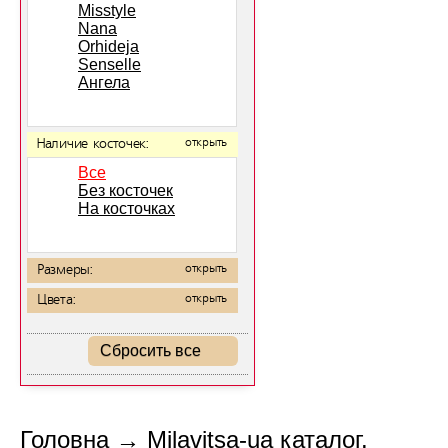
Misstyle
Nana
Orhideja
Senselle
Ангела
Наличие косточек:
открыть
Все
Без косточек
На косточках
Размеры:
открыть
Цвета:
открыть
Сбросить все
Головна
→
Milavitsa-ua каталог.