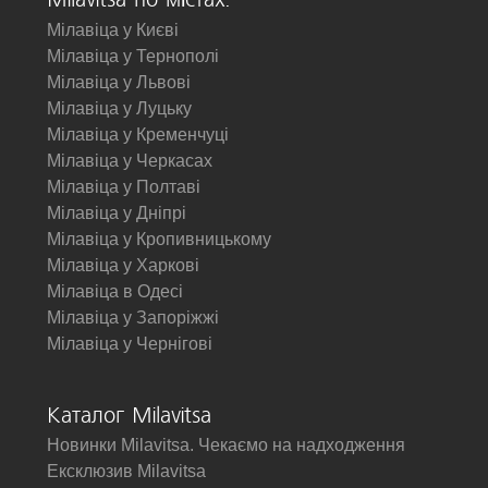
Milavitsa по містах:
Мілавіца у Києві
Мілавіца у Тернополі
Мілавіца у Львові
Мілавіца у Луцьку
Мілавіца у Кременчуці
Мілавіца у Черкасах
Мілавіца у Полтаві
Мілавіца у Дніпрі
Мілавіца у Кропивницькому
Мілавіца у Харкові
Мілавіца в Одесі
Мілавіца у Запоріжжі
Мілавіца у Чернігові
Каталог Milavitsa
Новинки Milavitsa. Чекаємо на надходження
Ексклюзив Milavitsa