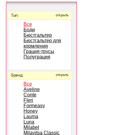
Тип:
открыть
Все
Боди
Бюстгальтер
Бюстгальтер для
кормления
Грация-трусы
Полуграция
Бренд:
открыть
Все
Aveline
Conte
Fleri
Formeasy
Honey
Lauma
Luna
Milabel
Milavitsa Classic