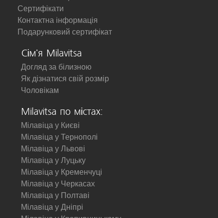
Сертифікати
Контактна інформація
Подарунковий сертифікат
Сім'я Milavitsa
Догляд за білизною
Як дізнатися свій розмір
Чоловікам
Milavitsa по містах:
Мілавіца у Києві
Мілавіца у Тернополі
Мілавіца у Львові
Мілавіца у Луцьку
Мілавіца у Кременчуці
Мілавіца у Черкасах
Мілавіца у Полтаві
Мілавіца у Дніпрі