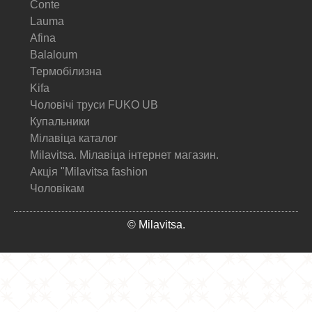
Conte
Lauma
Afina
Balaloum
Термобілизна
Kifa
Чоловічі труси FUKO UB
Купальники
Мілавіца каталог
Milavitsa. Мілавіца інтернет магазин.
Акція "Milavitsa fashion
Чоловікам
© Milavitsa.