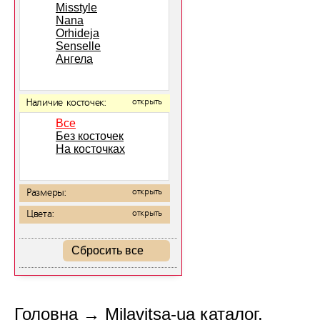
Misstyle
Nana
Orhideja
Senselle
Ангела
Наличие косточек:
открыть
Все
Без косточек
На косточках
Размеры:
открыть
Цвета:
открыть
Сбросить все
Головна
→
Milavitsa-ua каталог.