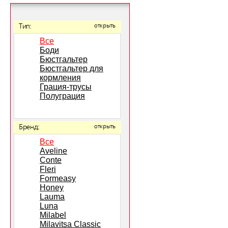
Тип:
открыть
Все
Боди
Бюстгальтер
Бюстгальтер для
кормления
Грация-трусы
Полуграция
Бренд:
открыть
Все
Aveline
Conte
Fleri
Formeasy
Honey
Lauma
Luna
Milabel
Milavitsa Classic