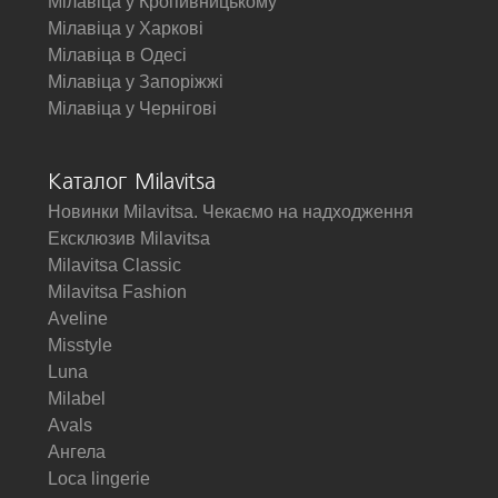
Мілавіца у Кропивницькому
Мілавіца у Харкові
Мілавіца в Одесі
Мілавіца у Запоріжжі
Мілавіца у Чернігові
Каталог Milavitsa
Новинки Milavitsa. Чекаємо на надходження
Ексклюзив Milavitsa
Milavitsa Classic
Milavitsa Fashion
Aveline
Misstyle
Luna
Milabel
Avals
Ангела
Loca lingerie