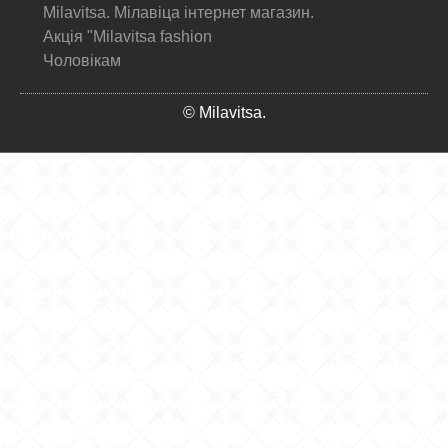
Milavitsa. Мілавіца інтернет магазин.
Акція "Milavitsa fashion
Чоловікам
© Milavitsa.