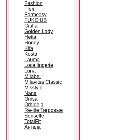
Fashion
Fleri
Formeasy
FUKO UB
Giulia
Golden Lady
Hetta
Honey
Kifa
Kosta
Lauma
Loca lingerie
Luna
Milabel
Milavitsa Classic
Misstyle
Nana
Omsa
Orhideja
Re-life Тигровые
Senselle
TotalFit
Ангела