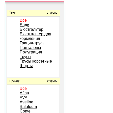
Тип:
открыть
Все
Боди
Бюстгальтер
Бюстгальтер для
кормления
Грация-трусы
Панталоны
Полуграция
Трусы
Трусы корсетные
Шорты
Бренд:
открыть
Все
Afina
AVA
Aveline
Balaloum
Conte