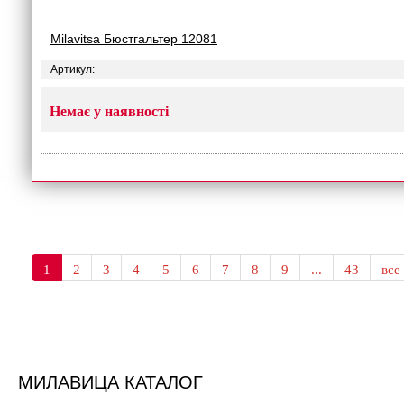
Milavitsa Бюстгальтер 12081
Артикул:
Немає у наявності
1
2
3
4
5
6
7
8
9
...
43
все
МИЛАВИЦА КАТАЛОГ