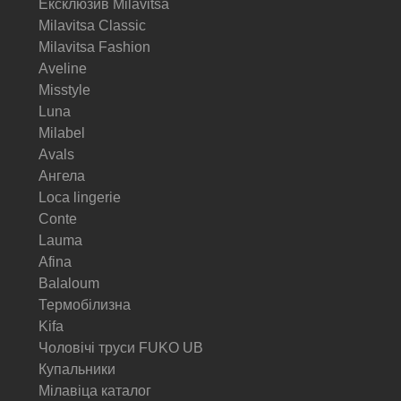
Ексклюзив Milavitsa
Milavitsa Classic
Milavitsa Fashion
Aveline
Misstyle
Luna
Milabel
Avals
Ангела
Loca lingerie
Conte
Lauma
Afina
Balaloum
Термобілизна
Kifa
Чоловічі труси FUKO UB
Купальники
Мілавіца каталог