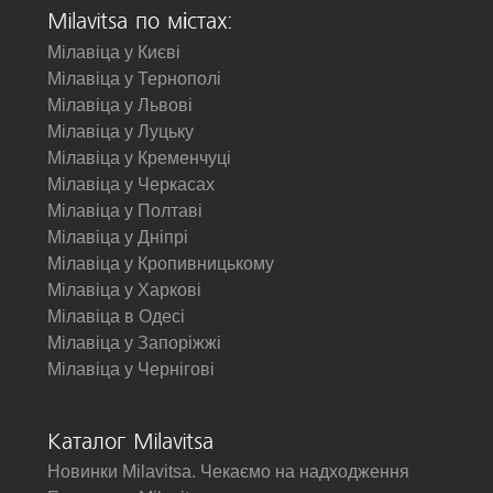
Milavitsa по містах:
Мілавіца у Києві
Мілавіца у Тернополі
Мілавіца у Львові
Мілавіца у Луцьку
Мілавіца у Кременчуці
Мілавіца у Черкасах
Мілавіца у Полтаві
Мілавіца у Дніпрі
Мілавіца у Кропивницькому
Мілавіца у Харкові
Мілавіца в Одесі
Мілавіца у Запоріжжі
Мілавіца у Чернігові
Каталог Milavitsa
Новинки Milavitsa. Чекаємо на надходження