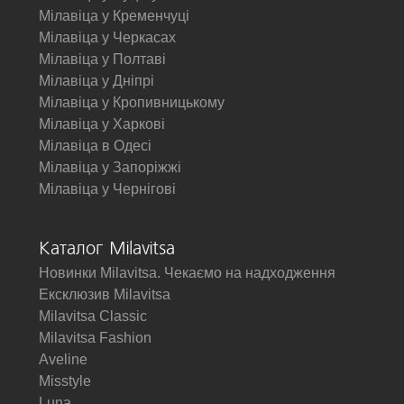
Мілавіца у Кременчуці
Мілавіца у Черкасах
Мілавіца у Полтаві
Мілавіца у Дніпрі
Мілавіца у Кропивницькому
Мілавіца у Харкові
Мілавіца в Одесі
Мілавіца у Запоріжжі
Мілавіца у Чернігові
Каталог Milavitsa
Новинки Milavitsa. Чекаємо на надходження
Ексклюзив Milavitsa
Milavitsa Classic
Milavitsa Fashion
Aveline
Misstyle
Luna