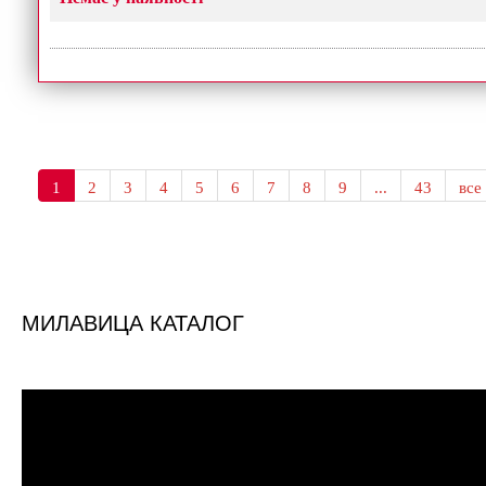
1
2
3
4
5
6
7
8
9
...
43
все
МИЛАВИЦА КАТАЛОГ