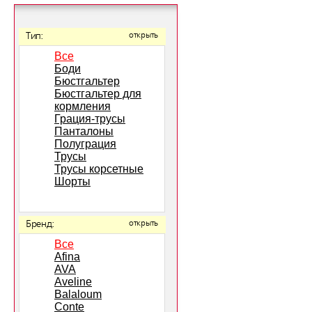
Тип:
открыть
Все
Боди
Бюстгальтер
Бюстгальтер для
кормления
Грация-трусы
Панталоны
Полуграция
Трусы
Трусы корсетные
Шорты
Бренд:
открыть
Все
Afina
AVA
Aveline
Balaloum
Conte