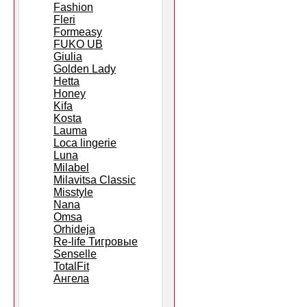
Fashion
Fleri
Formeasy
FUKO UB
Giulia
Golden Lady
Hetta
Honey
Kifa
Kosta
Lauma
Loca lingerie
Luna
Milabel
Milavitsa Classic
Misstyle
Nana
Omsa
Orhideja
Re-life Тигровые
Senselle
TotalFit
Ангела