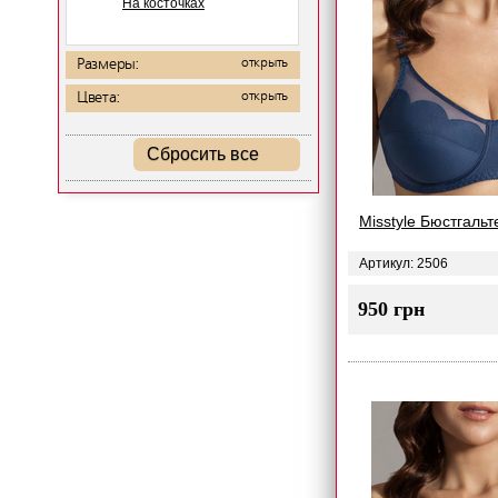
На косточках
Размеры:
открыть
Цвета:
открыть
Сбросить все
Misstyle Бюстгальт
Артикул: 2506
950 грн