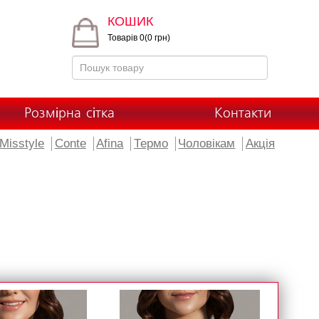
КОШИК
Товарів 0(0 грн)
Розмірна сітка
Контакти
Misstyle
Conte
Afina
Термо
Чоловікам
Акція