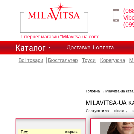
(06
Vib
(09
Інтернет магазин "Milavitsa-ua.com"
Каталог
Доставка і оплата
Всі товари
Бюстгальтер
Труси
Корегуюча
М
Головна
→
Milavitsa-ua ката
MILAVITSA-UA К
Сортувати за:
ціною
▼
Тип:
открыть