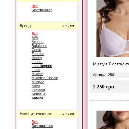
Все
Бюстгальтер
Бренд:
открыть
Все
AVA
Aveline
Balaloum
Conte
Fashion
Honey
Lauma
Misstyle Бюстгальт
Loca lingerie
Luna
Milabel
Артикул: 2501
Milavitsa Classic
Misstyle
1 250 грн
Nana
Orhideja
Senselle
Ангела
Наличие косточек:
открыть
Все
Без косточек