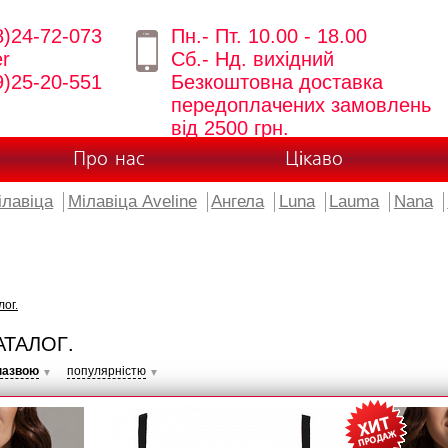
8)24-72-073
Пн.- Пт. 10.00 - 18.00
er
Сб.- Нд. вихідний
9)25-20-551
Безкоштовна доставка
передоплачених замовлень
від 2500 грн.
Про нас
Цікаво
ілавіца
Мілавіца Aveline
Ангела
Luna
Lauma
Nana
лог.
АТАЛОГ.
назвою
популярністю
▼
▼