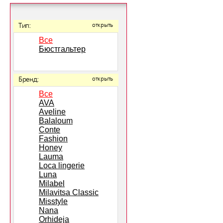
Тип:
открыть
Все
Бюстгальтер
Бренд:
открыть
Все
AVA
Aveline
Balaloum
Conte
Fashion
Honey
Lauma
Loca lingerie
Luna
Milabel
Milavitsa Classic
Misstyle
Nana
Orhideja