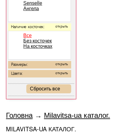
Senselle
Ангела
Наличие косточек:
открыть
Все
Без косточек
На косточках
Размеры:
открыть
Цвета:
открыть
Сбросить все
Головна
→
Milavitsa-ua каталог.
MILAVITSA-UA КАТАЛОГ.