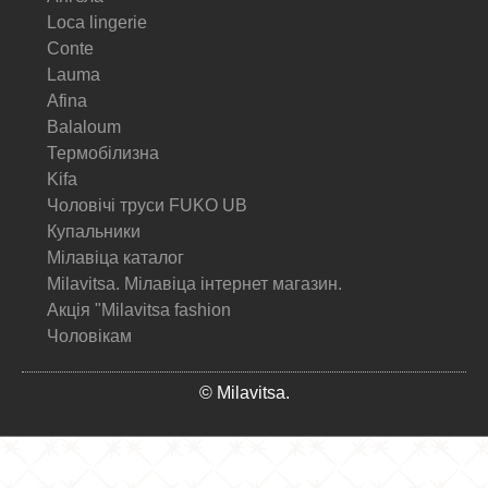
Loca lingerie
Conte
Lauma
Afina
Balaloum
Термобілизна
Kifa
Чоловічі труси FUKO UB
Купальники
Мілавіца каталог
Milavitsa. Мілавіца інтернет магазин.
Акція "Milavitsa fashion
Чоловікам
© Milavitsa.