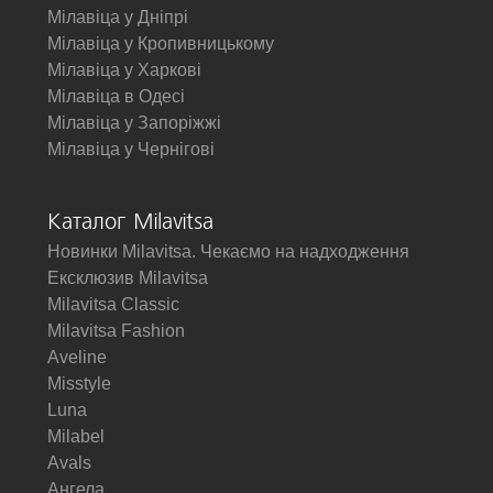
Мілавіца у Дніпрі
Мілавіца у Кропивницькому
Мілавіца у Харкові
Мілавіца в Одесі
Мілавіца у Запоріжжі
Мілавіца у Чернігові
Каталог Milavitsa
Новинки Milavitsa. Чекаємо на надходження
Ексклюзив Milavitsa
Milavitsa Classic
Milavitsa Fashion
Aveline
Misstyle
Luna
Milabel
Avals
Ангела