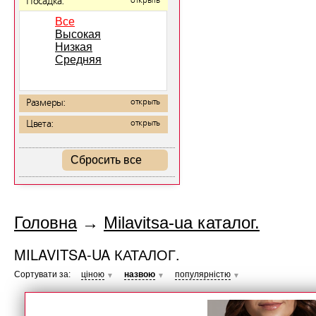
Посадка:
открыть
Все
Высокая
Низкая
Средняя
Размеры:
открыть
Цвета:
открыть
Сбросить все
Головна
→
Milavitsa-ua каталог.
MILAVITSA-UA КАТАЛОГ.
Сортувати за:
ціною
назвою
популярністю
▼
▼
▼