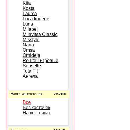
Kifa
Kosta
Lauma
Loca lingerie
Luna
Milabel
Milavitsa Classic
Misstyle
Nana
Omsa
Orhideja
Re-life Тигровые
Senselle
TotalFit
Ангела
Наличие косточек:
открыть
Все
Без косточек
На косточках