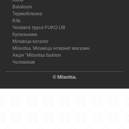
Balaloum
Термобілизна
Kifa
Чоловічі труси FUKO UB
Купальники
Мілавіца каталог
Milavitsa. Мілавіца інтернет магазин.
Акція "Milavitsa fashion
Чоловікам
© Milavitsa.