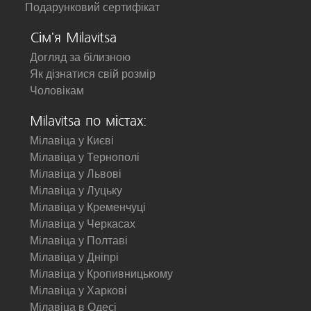
Подарунковий сертифікат
Сім'я Milavitsa
Догляд за білизною
Як дізнатися свій розмір
Чоловікам
Milavitsa по містах:
Мілавіца у Києві
Мілавіца у Тернополі
Мілавіца у Львові
Мілавіца у Луцьку
Мілавіца у Кременчуці
Мілавіца у Черкасах
Мілавіца у Полтаві
Мілавіца у Дніпрі
Мілавіца у Кропивницькому
Мілавіца у Харкові
Мілавіца в Одесі