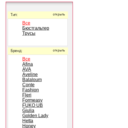
Тип:
открыть
Все
Бюстгальтер
Трусы
Бренд:
открыть
Все
Afina
AVA
Aveline
Balaloum
Conte
Fashion
Fleri
Formeasy
FUKO UB
Giulia
Golden Lady
Hetta
Honey