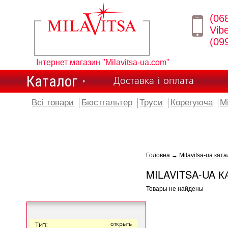
(06
Vib
(09
Інтернет магазин "Milavitsa-ua.com"
Каталог
Доставка і оплата
Всі товари
Бюстгальтер
Труси
Корегуюча
М
Головна
→
Milavitsa-ua ката
MILAVITSA-UA К
Товары не найдены
Тип:
открыть