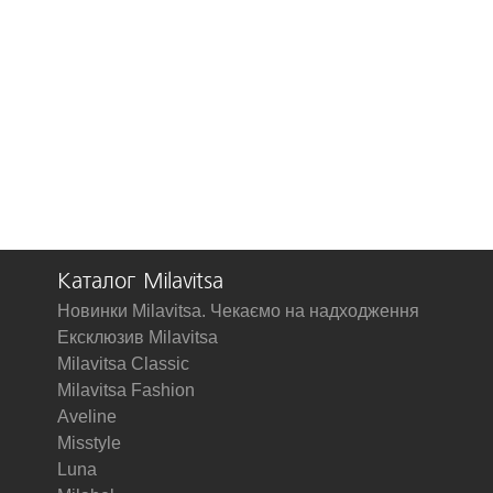
Каталог Milavitsa
Новинки Milavitsa. Чекаємо на надходження
Ексклюзив Milavitsa
Milavitsa Classic
Milavitsa Fashion
Aveline
Misstyle
Luna