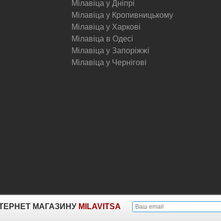
Мілавіца у Дніпрі
Мілавіца у Кропивницькому
Мілавіца у Харкові
Мілавіца в Одесі
Мілавіца у Запоріжжі
Мілавіца у Чернігові
© Milavitsa.
ІНТЕРНЕТ МАГАЗИНУ
MILAVITSA