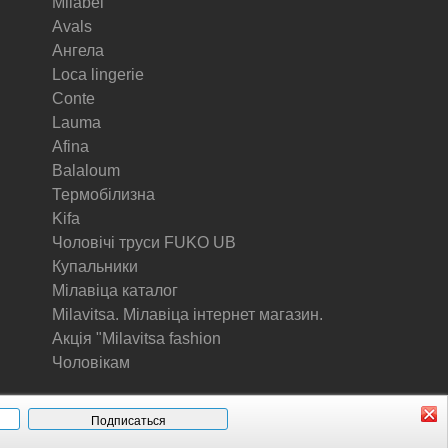
Milabel
Avals
Ангела
Loca lingerie
Conte
Lauma
Afina
Balaloum
Термобілизна
Kifa
Чоловічі труси FUKO UB
Купальники
Мілавіца каталог
Milavitsa. Мілавіца інтернет магазин.
Акція "Milavitsa fashion
Чоловікам