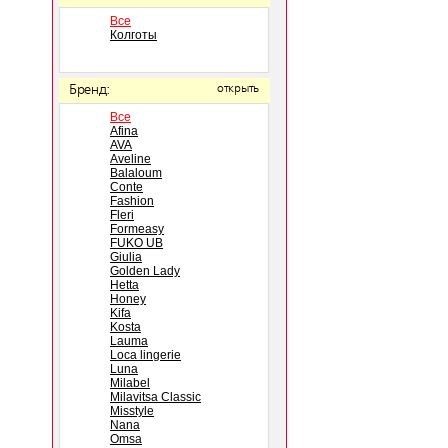
Все
Колготы
Бренд:
открыть
Все
Afina
AVA
Aveline
Balaloum
Conte
Fashion
Fleri
Formeasy
FUKO UB
Giulia
Golden Lady
Hetta
Honey
Kifa
Kosta
Lauma
Loca lingerie
Luna
Milabel
Milavitsa Classic
Misstyle
Nana
Omsa