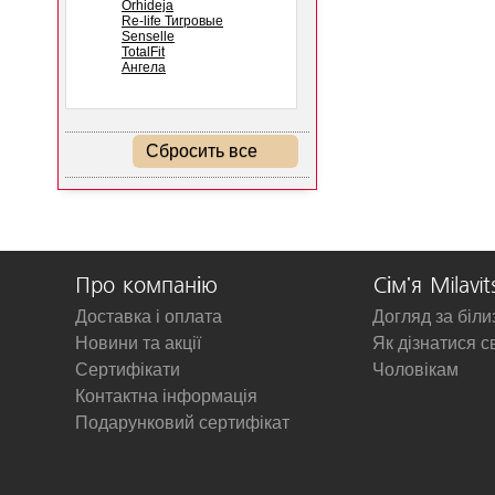
Orhideja
Re-life Тигровые
Senselle
TotalFit
Ангела
Сбросить все
Про компанію
Сім'я Milavit
Доставка і оплата
Догляд за біл
Новини та акції
Як дізнатися с
Сертифікати
Чоловікам
Контактна інформація
Подарунковий сертифікат