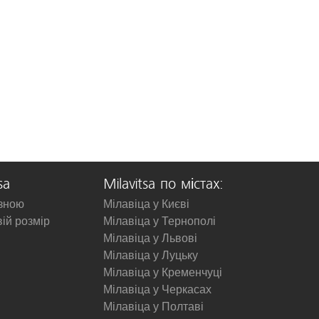
sa
Milavitsa по містах:
изною
Мілавіца у Києві
вій розмір
Мілавіца у Тернополі
Мілавіца у Львові
Мілавіца у Луцьку
Мілавіца у Кременчуці
Мілавіца у Черкасах
Мілавіца у Полтаві