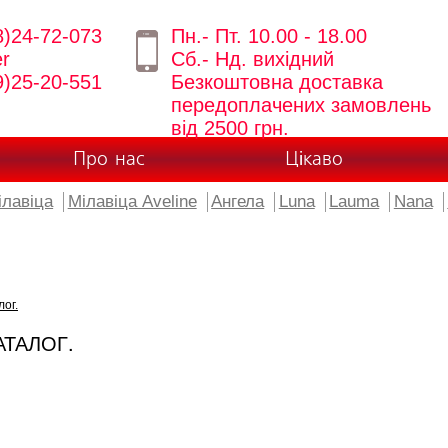
8)24-72-073
Пн.- Пт. 10.00 - 18.00
er
Сб.- Нд. вихідний
9)25-20-551
Безкоштовна доставка
передоплачених замовлень
від 2500 грн.
Про нас
Цікаво
ілавіца
Мілавіца Aveline
Ангела
Luna
Lauma
Nana
лог.
АТАЛОГ.