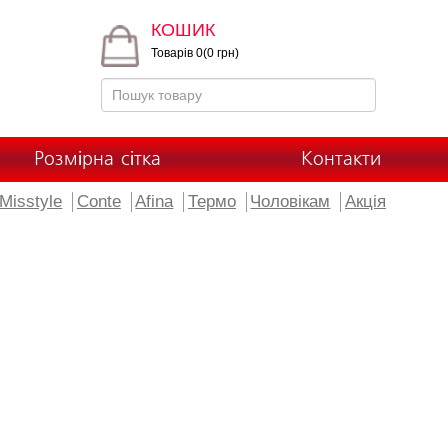
КОШИК
Товарів 0(0 грн)
Розмірна сітка
Контакти
Misstyle
Conte
Afina
Термо
Чоловікам
Акція