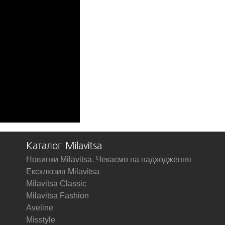
Каталог Milavitsa
Новинки Milavitsa. Чекаємо на надходження
Ексклюзив Milavitsa
Milavitsa Classic
Milavitsa Fashion
Aveline
Misstyle