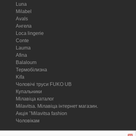
Luna
Milabel
Avals
Ангела
Loca lingerie
Conte
Lauma
Afina
Balaloum
Термобілизна
Kifa
Чоловічі труси FUKO UB
Купальники
Мілавіца каталог
Milavitsa. Мілавіца інтернет магазин.
Акція "Milavitsa fashion
Чоловікам