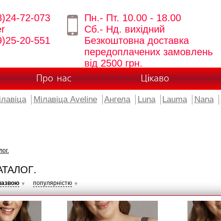
8)24-72-073
Пн.- Пт. 10.00 - 18.00
er
Сб.- Нд. вихідний
9)25-20-551
Безкоштовна доставка
передоплачених замовлень
від 2500 грн.
Про нас
Цікаво
ілавіца
Мілавіца Aveline
Ангела
Luna
Lauma
Nana
лог.
АТАЛОГ.
назвою
популярністю
▼
▼