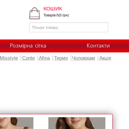
КОШИК
Товарів 0(0 грн)
Розмірна сітка
Контакти
Misstyle
Conte
Afina
Термо
Чоловікам
Акція