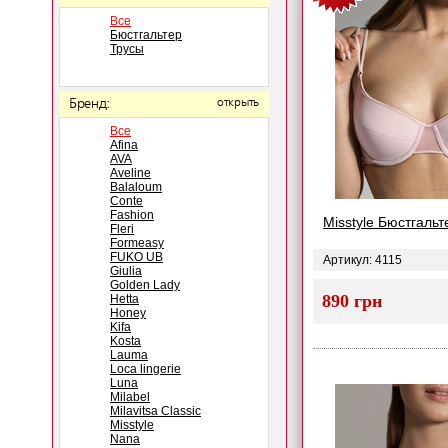
Все
Бюстгальтер
Трусы
Бренд:
открыть
Все
Afina
AVA
Aveline
Balaloum
Conte
Fashion
Misstyle Бюстгальт
Fleri
Formeasy
FUKO UB
Артикул: 4115
Giulia
Golden Lady
890 грн
Hetta
Honey
Kifa
Kosta
Lauma
Loca lingerie
Luna
Milabel
Milavitsa Classic
Misstyle
Nana