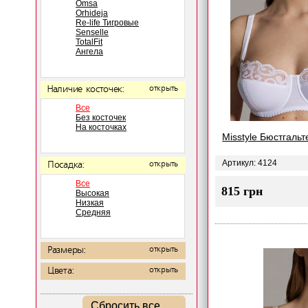
Omsa
Orhideja
Re-life Тигровые
Senselle
TotalFit
Ангела
Наличие косточек:
открыть
Все
Без косточек
На косточках
Misstyle Бюстгальт
Артикул: 4124
Посадка:
открыть
Все
815 грн
Высокая
Низкая
Средняя
Размеры:
открыть
Цвета:
открыть
Сбросить все