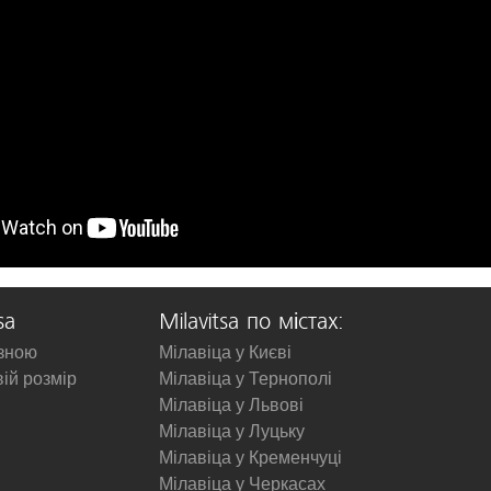
sa
Milavitsa по містах:
изною
Мілавіца у Києві
вій розмір
Мілавіца у Тернополі
Мілавіца у Львові
Мілавіца у Луцьку
Мілавіца у Кременчуці
Мілавіца у Черкасах