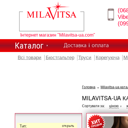
(06
Vib
(09
Інтернет магазин "Milavitsa-ua.com"
Каталог
Доставка і оплата
Всі товари
Бюстгальтер
Труси
Корегуюча
М
Головна
→
Milavitsa-ua ката
MILAVITSA-UA К
Сортувати за:
ціною
▼
Тип:
открыть