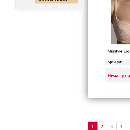
Misstyle Бю
Артикул:
Немає у на
1
2
3
4