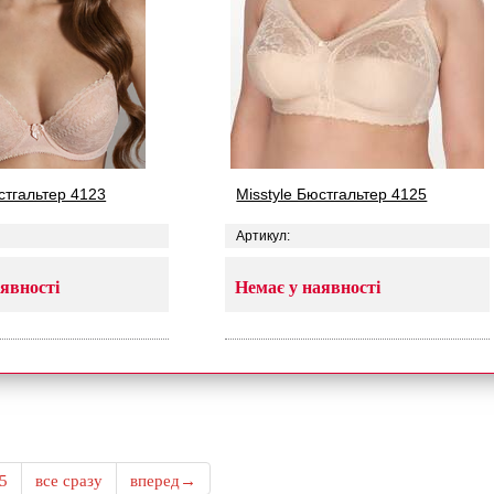
стгальтер 4123
Misstyle Бюстгальтер 4125
Артикул:
явності
Немає у наявності
5
все сразу
вперед→