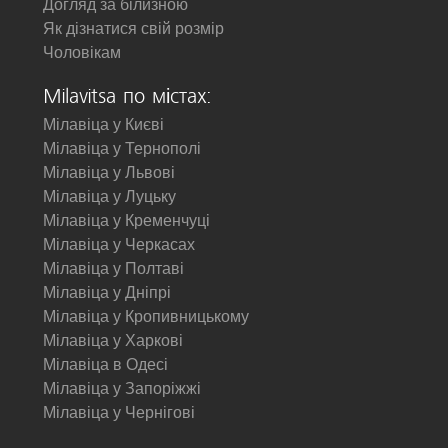
Догляд за білизною
Як дізнатися свій розмір
Чоловікам
Milavitsa по містах:
Мілавіца у Києві
Мілавіца у Тернополі
Мілавіца у Львові
Мілавіца у Луцьку
Мілавіца у Кременчуці
Мілавіца у Черкасах
Мілавіца у Полтаві
Мілавіца у Дніпрі
Мілавіца у Кропивницькому
Мілавіца у Харкові
Мілавіца в Одесі
Мілавіца у Запоріжжі
Мілавіца у Чернігові