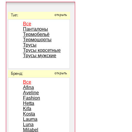
Тип:
открыть
Все
Панталоны
Термобельё
Термошорты
Трусы
Трусы корсетные
Трусы мужские
Бренд:
открыть
Все
Afina
Aveline
Fashion
Hetta
Kifa
Kosta
Lauma
Luna
Milabel