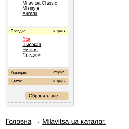
Milavitsa Classic
Misstyle
Ангела
Посадка:
открыть
Все
Высокая
Низкая
Средняя
Размеры:
открыть
Цвета:
открыть
Сбросить все
Головна
→
Milavitsa-ua каталог.