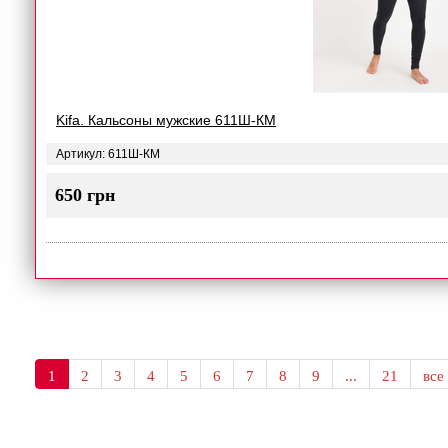
Kifa. Кальсоны мужские 611Ш-КМ
Артикул: 611Ш-КМ
650 грн
1
2
3
4
5
6
7
8
9
...
21
все