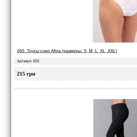
055. Трусы слип Afina (размеры: S, M, L, XL, XXL)
Артикул: 055
215 грн