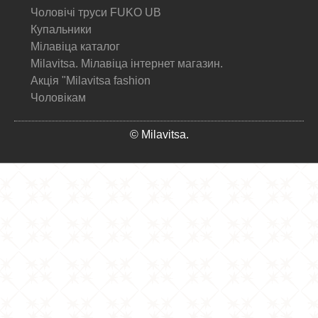
Чоловічі труси FUKO UB
Купальники
Мілавіца каталог
Milavitsa. Мілавіца інтернет магазин.
Акція "Milavitsa fashion
Чоловікам
© Milavitsa.