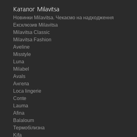
Каталог Milavitsa
Новинки Milavitsa. Чекаємо на надходження
Ексклюзив Milavitsa
Milavitsa Classic
Milavitsa Fashion
Aveline
Misstyle
Luna
Milabel
Avals
Ангела
Loca lingerie
Conte
Lauma
Afina
Balaloum
Термобілизна
Kifa