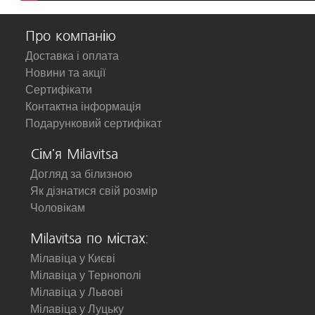
Про компанію
Доставка і оплата
Новини та акції
Сертифікати
Контактна інформація
Подарунковий сертифікат
Сім'я Milavitsa
Догляд за білизною
Як дізнатися свій розмір
Чоловікам
Milavitsa по містах:
Мілавіца у Києві
Мілавіца у Тернополі
Мілавіца у Львові
Мілавіца у Луцьку