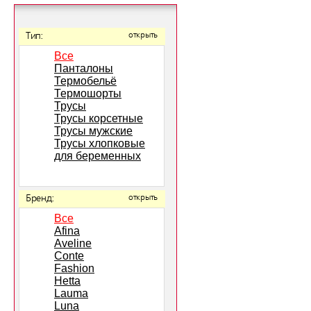
Тип:
открыть
Все
Панталоны
Термобельё
Термошорты
Трусы
Трусы корсетные
Трусы мужские
Трусы хлопковые
для беременных
Бренд:
открыть
Все
Afina
Aveline
Conte
Fashion
Hetta
Lauma
Luna