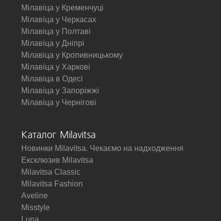
Мілавіца у Кременчуці
Мілавіца у Черкасах
Мілавіца у Полтаві
Мілавіца у Дніпрі
Мілавіца у Кропивницькому
Мілавіца у Харкові
Мілавіца в Одесі
Мілавіца у Запоріжжі
Мілавіца у Чернігові
Каталог Milavitsa
Новинки Milavitsa. Чекаємо на надходження
Ексклюзив Milavitsa
Milavitsa Classic
Milavitsa Fashion
Aveline
Misstyle
Luna