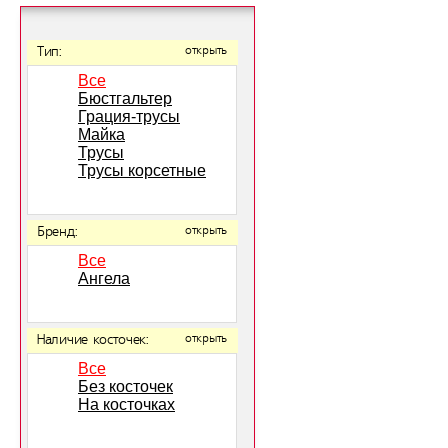
Тип:
открыть
Все
Бюстгальтер
Грация-трусы
Майка
Трусы
Трусы корсетные
Бренд:
открыть
Все
Ангела
Наличие косточек:
открыть
Все
Без косточек
На косточках