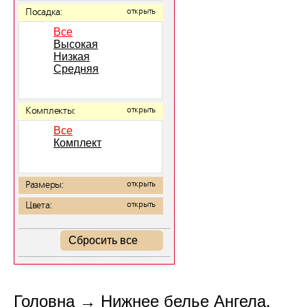
Посадка:
открыть
Все
Высокая
Низкая
Средняя
Комплекты:
открыть
Все
Комплект
Размеры:
открыть
Цвета:
открыть
Сбросить все
Головна
→
Нижнее белье Ангела.