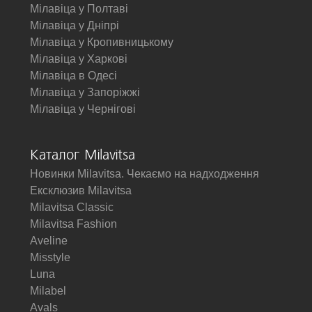
Мілавіца у Полтаві
Мілавіца у Дніпрі
Мілавіца у Кропивницькому
Мілавіца у Харкові
Мілавіца в Одесі
Мілавіца у Запоріжжі
Мілавіца у Чернігові
Каталог Milavitsa
Новинки Milavitsa. Чекаємо на надходження
Ексклюзив Milavitsa
Milavitsa Classic
Milavitsa Fashion
Aveline
Misstyle
Luna
Milabel
Avals