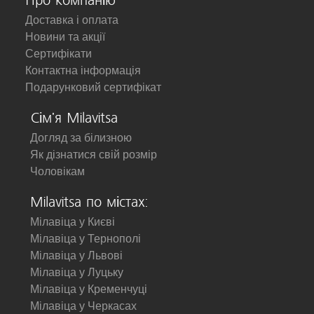
Про компанію
Доставка і оплата
Новини та акції
Сертифікати
Контактна інформація
Подарунковий сертифікат
Сім'я Milavitsa
Догляд за білизною
Як дізнатися свій розмір
Чоловікам
Milavitsa по містах:
Мілавіца у Києві
Мілавіца у Тернополі
Мілавіца у Львові
Мілавіца у Луцьку
Мілавіца у Кременчуці
Мілавіца у Черкасах