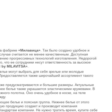
 на фабрике
«Милавица»
. Так было создано удобное и
 случае считается не менее качественным. Доступная
нению прогрессивных технологий изготовления. Недорогой
о, что ее сотрудники несут ответственность за высокое
 by MILAVITSA»
.
белье могут выбрать для себя зрелые или молодые
редоставляется также широчайший ассортимент такого
кже предусматриваются и большие размеры. Актуальные
жнее белье также украшается эластическими кружевами. В
ного полотна. Оно очень удобное в носке, на теле
жду.
ющее белье и поясная группа. Нижнее белье от этого
кую продукцию создает и производит компания
стандартам компании. Не нужно тратить время, купите себе