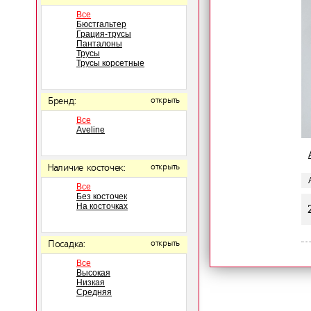
Все
Бюстгальтер
Грация-трусы
Панталоны
Трусы
Трусы корсетные
Бренд:
открыть
Все
Aveline
Наличие косточек:
открыть
Все
Без косточек
На косточках
Посадка:
открыть
Все
Высокая
Низкая
Средняя