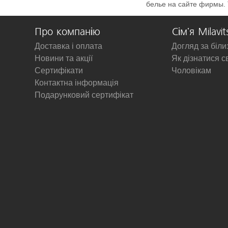
белье на сайте фирмы. 
Про компанію
Сім'я Milavit
Доставка і оплата
Догляд за біл
Новини та акції
Як дізнатися с
Сертифікати
Чоловікам
Контактна інформація
Подарунковий сертифікат