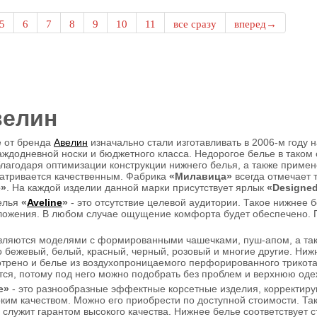
5
6
7
8
9
10
11
все сразу
вперед→
велин
 от бренда
Авелин
изначально стали изготавливать в 2006-м году
аждодневной носки и бюджетного класса. Недорогое белье в таком
благодаря оптимизации конструкции нижнего белья, а также приме
матривается качественным. Фабрика
«Милавица»
всегда отмечает т
e»
. На каждой изделии данной марки присутствует ярлык
«Designed
елья
«
Aveline
»
- это отсутствие целевой аудитории. Такое нижнее 
ожения. В любом случае ощущение комфорта будет обеспечено. П
вляются моделями с формированными чашечками, пуш-апом, а та
то бежевый, белый, красный, черный, розовый и многие другие. Ни
трено и белье из воздухопроницаемого перфорированного трикотаж
ся, потому под него можно подобрать без проблем и верхнюю оде
e»
- это разнообразные эффектные корсетные изделия, корректиру
ким качеством. Можно его приобрести по доступной стоимости. Та
и служит гарантом высокого качества. Нижнее белье соответствует 