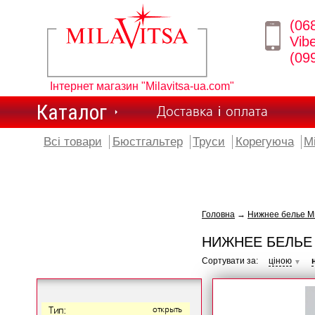
(06
Vib
(09
Інтернет магазин "Milavitsa-ua.com"
Каталог
Доставка і оплата
Всі товари
Бюстгальтер
Труси
Корегуюча
М
Головна
→
Нижнее белье Ми
НИЖНЕЕ БЕЛЬЕ 
Сортувати за:
ціною
▼
Тип:
открыть