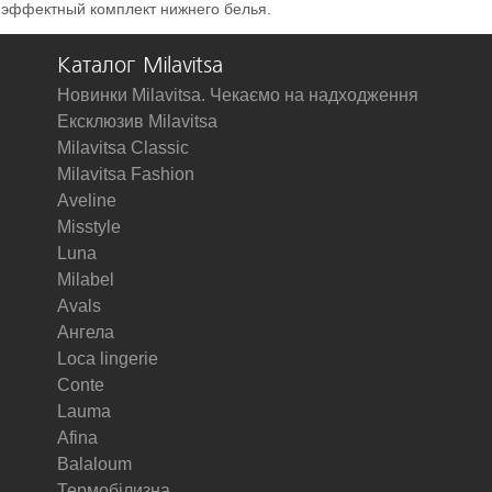
 эффектный комплект нижнего белья.
Каталог Milavitsa
Новинки Milavitsa. Чекаємо на надходження
Ексклюзив Milavitsa
Milavitsa Classic
Milavitsa Fashion
Aveline
Misstyle
Luna
Milabel
Avals
Ангела
Loca lingerie
Conte
Lauma
Afina
Balaloum
Термобілизна