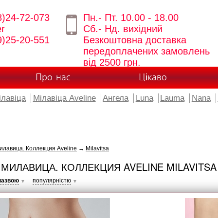
8)24-72-073
Пн.- Пт. 10.00 - 18.00
er
Сб.- Нд. вихідний
9)25-20-551
Безкоштовна доставка
передоплачених замовлень
від 2500 грн.
Про нас
Цікаво
ілавіца
Мілавіца Aveline
Ангела
Luna
Lauma
Nana
лавица. Коллекция Aveline
→
Milavitsa
МИЛАВИЦА. КОЛЛЕКЦИЯ AVELINE MILAVITSA
назвою
популярністю
▼
▼