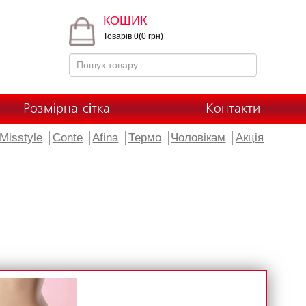
КОШИК
Товарів 0(0 грн)
Розмірна сітка
Контакти
Misstyle
Conte
Afina
Термо
Чоловікам
Акція