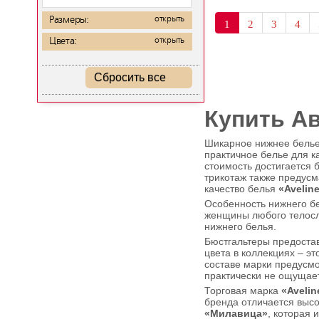
Размеры:
открыть
1
2
3
4
Цвета:
открыть
Сбросить все
Купить А
Шикарное нижнее белье
практичное белье для к
стоимость достигается 
трикотаж также предус
качество белья
«Avelin
Особенность нижнего б
женщины любого телосл
нижнего белья.
Бюстгальтеры предоста
цвета в коллекциях – э
составе марки предусмо
практически не ощущает
Торговая марка
«Avelin
бренда отличается высо
«Милавица»
, которая 