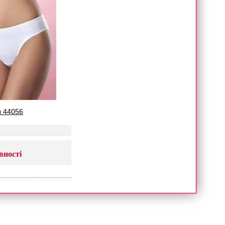
ы 44056
вності