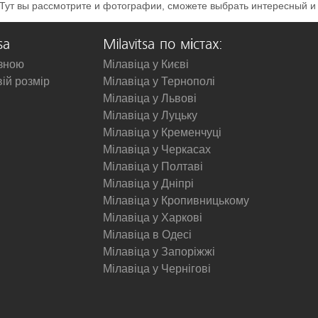
Тут вы рассмотрите и фотографии, сможете выбрать интересный и
sa
Milavitsa по містах:
изною
Мілавіца у Києві
вій розмір
Мілавіца у Тернополі
Мілавіца у Львові
Мілавіца у Луцьку
Мілавіца у Кременчуці
Мілавіца у Черкасах
Мілавіца у Полтаві
Мілавіца у Дніпрі
Мілавіца у Кропивницькому
Мілавіца у Харкові
Мілавіца в Одесі
Мілавіца у Запоріжжі
Мілавіца у Чернігові