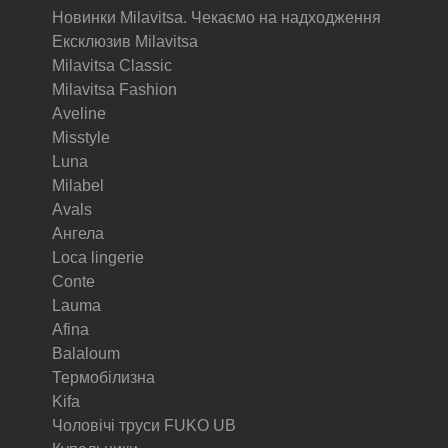
Новинки Milavitsa. Чекаємо на надходження
Ексклюзив Milavitsa
Milavitsa Classic
Milavitsa Fashion
Aveline
Misstyle
Luna
Milabel
Avals
Ангела
Loca lingerie
Conte
Lauma
Afina
Balaloum
Термобілизна
Kifa
Чоловічі труси FUKO UB