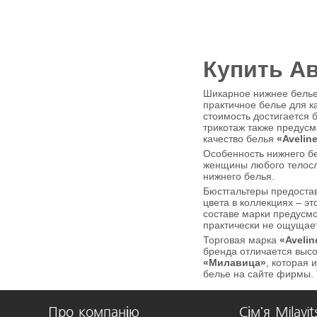
Купить А
Шикарное нижнее белье
практичное белье для к
стоимость достигается 
трикотаж также предус
качество белья
«Avelin
Особенность нижнего б
женщины любого телосл
нижнего белья.
Бюстгальтеры предоста
цвета в коллекциях – э
составе марки предусмо
практически не ощущает
Торговая марка
«Avelin
бренда отличается высо
«Милавица»
, которая 
белье на сайте фирмы. 
Про компанію
Сім'я Milavit