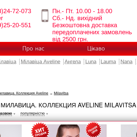
8)24-72-073
Пн.- Пт. 10.00 - 18.00
er
Сб.- Нд. вихідний
9)25-20-551
Безкоштовна доставка
передоплачених замовлень
від 2500 грн.
Про нас
Цікаво
ілавіца
Мілавіца Aveline
Ангела
Luna
Lauma
Nana
лавица. Коллекция Aveline
→
Milavitsa
МИЛАВИЦА. КОЛЛЕКЦИЯ AVELINE MILAVITSA
назвою
популярністю
▼
▼