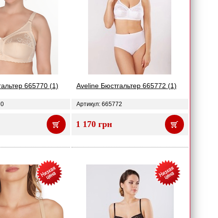
гальтер 665770 (1)
Aveline Бюстгальтер 665772 (1)
70
Артикул: 665772
1 170 грн