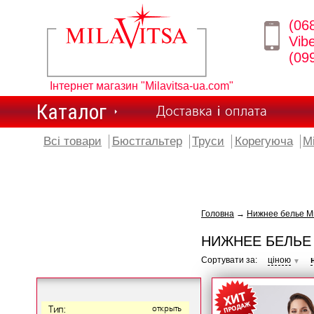
(06
Vib
(09
Інтернет магазин "Milavitsa-ua.com"
Каталог
Доставка і оплата
Всі товари
Бюстгальтер
Труси
Корегуюча
М
Головна
→
Нижнее белье Ми
НИЖНЕЕ БЕЛЬЕ 
Сортувати за:
ціною
▼
Тип:
открыть