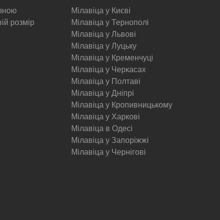
изною
Мілавіца у Києві
вій розмір
Мілавіца у Тернополі
Мілавіца у Львові
Мілавіца у Луцьку
Мілавіца у Кременчуці
Мілавіца у Черкасах
Мілавіца у Полтаві
Мілавіца у Дніпрі
Мілавіца у Кропивницькому
Мілавіца у Харкові
Мілавіца в Одесі
Мілавіца у Запоріжжі
Мілавіца у Чернігові