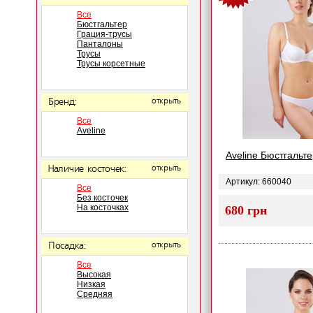
Все
Бюстгальтер
Грация-трусы
Панталоны
Трусы
Трусы корсетные
Бренд:
открыть
Все
Aveline
Aveline Бюстгальте
Наличие косточек:
открыть
Артикул: 660040
Все
Без косточек
На косточках
680 грн
Посадка:
открыть
Все
Высокая
Низкая
Средняя