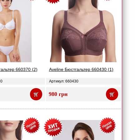
гальтер 660370 (2)
Aveline Бюстгальтер 660430 (1)
70
Артикул: 660430
980 грн