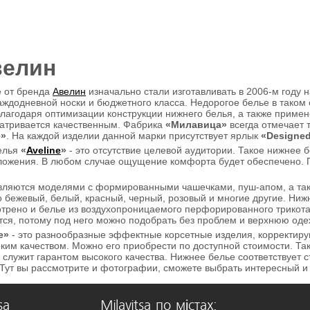
велин
 от бренда
Авелин
изначально стали изготавливать в 2006-м году
аждодневной носки и бюджетного класса. Недорогое белье в таком
благодаря оптимизации конструкции нижнего белья, а также приме
матривается качественным. Фабрика
«Милавица»
всегда отмечает т
e»
. На каждой изделии данной марки присутствует ярлык
«Designed
елья
«
Aveline
»
- это отсутствие целевой аудитории. Такое нижнее 
ожения. В любом случае ощущение комфорта будет обеспечено. П
вляются моделями с формированными чашечками, пуш-апом, а та
то бежевый, белый, красный, черный, розовый и многие другие. Ни
трено и белье из воздухопроницаемого перфорированного трикотаж
ся, потому под него можно подобрать без проблем и верхнюю оде
e»
- это разнообразные эффектные корсетные изделия, корректиру
ким качеством. Можно его приобрести по доступной стоимости. Та
и служит гарантом высокого качества. Нижнее белье соответствует 
Тут вы рассмотрите и фотографии, сможете выбрать интересный и
sa
Milavitsa по містах: