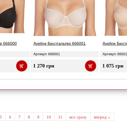
ер 666000
Aveline Бюстгальтер 666001
Aveline Бюст
Артикул: 666001
Артикул: 6660
1 270 грн
1 075 грн
5
6
7
8
9
10
11
все сразу
вперед→