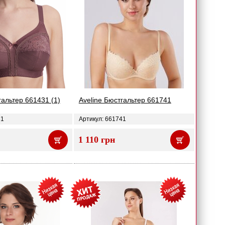
гальтер 661431 (1)
Aveline Бюстгальтер 661741
31
Артикул: 661741
1 110 грн