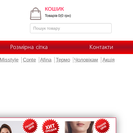
КОШИК
Товарів 0(0 грн)
Розмірна сітка
Контакти
Misstyle
Conte
Afina
Термо
Чоловікам
Акція