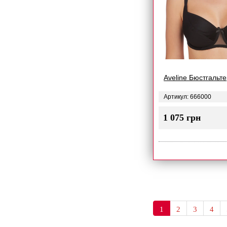
Aveline Бюстгальт
Артикул: 666000
1 075 грн
1
2
3
4