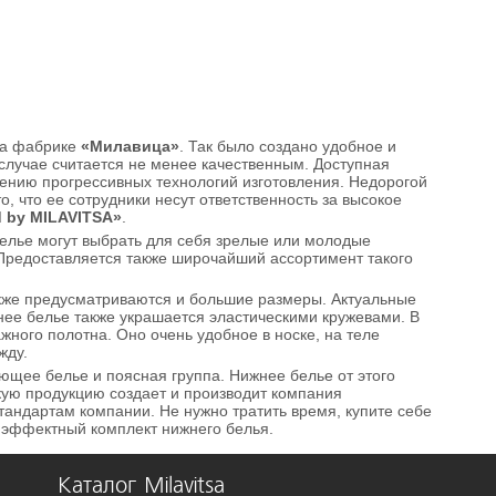
 на фабрике
«Милавица»
. Так было создано удобное и
 случае считается не менее качественным. Доступная
нению прогрессивных технологий изготовления. Недорогой
о, что ее сотрудники несут ответственность за высокое
 by MILAVITSA»
.
белье могут выбрать для себя зрелые или молодые
редоставляется также широчайший ассортимент такого
кже предусматриваются и большие размеры. Актуальные
жнее белье также украшается эластическими кружевами. В
ного полотна. Оно очень удобное в носке, на теле
жду.
ющее белье и поясная группа. Нижнее белье от этого
кую продукцию создает и производит компания
стандартам компании. Не нужно тратить время, купите себе
 эффектный комплект нижнего белья.
Каталог Milavitsa