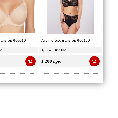
гальтер 666010
Aveline Бюстгальтер 666180
10
Артикул: 666180
1 200 грн