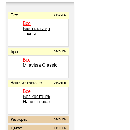
Тип:
открыть
Все
Бюстгальтер
Трусы
Бренд:
открыть
Все
Milavitsa Classic
Наличие косточек:
открыть
Все
Без косточек
На косточках
Размеры:
открыть
Цвета:
открыть