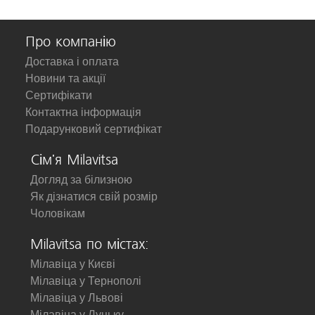
Про компанію
Доставка і оплата
Новини та акції
Сертифікати
Контактна інформація
Подарунковий сертифікат
Сім'я Milavitsa
Догляд за білизною
Як дізнатися свій розмір
Чоловікам
Milavitsa по містах:
Мілавіца у Києві
Мілавіца у Тернополі
Мілавіца у Львові
Мілавіца у Луцьку