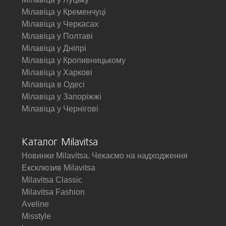
Мілавіца у Кременчуці
Мілавіца у Черкасах
Мілавіца у Полтаві
Мілавіца у Дніпрі
Мілавіца у Кропивницькому
Мілавіца у Харкові
Мілавіца в Одесі
Мілавіца у Запоріжжі
Мілавіца у Чернігові
Каталог Milavitsa
Новинки Milavitsa. Чекаємо на надходження
Ексклюзив Milavitsa
Milavitsa Classic
Milavitsa Fashion
Aveline
Misstyle