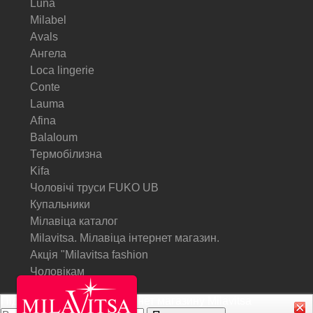
Luna
Milabel
Avals
Ангела
Loca lingerie
Conte
Lauma
Afina
Balaloum
Термобілизна
Kifa
Чоловічі труси FUKO UB
Купальники
Мілавіца каталог
Milavitsa. Мілавіца інтернет магазин.
Акція "Milavitsa fashion
Чоловікам
Підписатися на Акції інтернет магазину
Milavitsa
© Milavitsa.