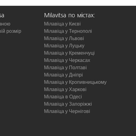
sa
Milavitsa по містах:
изною
Мілавіца у Києві
вій розмір
Мілавіца у Тернополі
Мілавіца у Львові
Мілавіца у Луцьку
Мілавіца у Кременчуці
Мілавіца у Черкасах
Мілавіца у Полтаві
Мілавіца у Дніпрі
Мілавіца у Кропивницькому
Мілавіца у Харкові
Мілавіца в Одесі
Мілавіца у Запоріжжі
Мілавіца у Чернігові