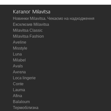
Каталог Milavitsa
Новинки Milavitsa. Чекаємо на надходження
Ексклюзив Milavitsa
Milavitsa Classic
Milavitsa Fashion
Aveline
Misstyle
Luna
Milabel
Avals
Ангела
Loca lingerie
Conte
Lauma
Afina
Balaloum
Термобілизна