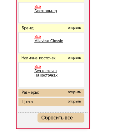
Все
Бюстгальтер
Бренд:
открыть
Все
Milavitsa Classic
Наличие косточек:
открыть
Все
Без косточек
На косточках
Размеры:
открыть
Цвета:
открыть
Сбросить все