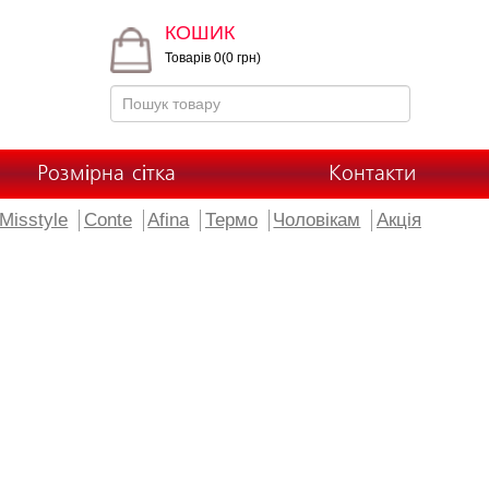
КОШИК
Товарів 0(0 грн)
Розмірна сітка
Контакти
Misstyle
Conte
Afina
Термо
Чоловікам
Акція