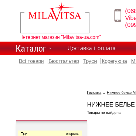
(06
Vib
(09
Інтернет магазин "Milavitsa-ua.com"
Каталог
Доставка і оплата
Всі товари
Бюстгальтер
Труси
Корегуюча
М
Головна
→
Нижнее белье М
НИЖНЕЕ БЕЛЬЕ
Товары не найдены
Тип:
открыть