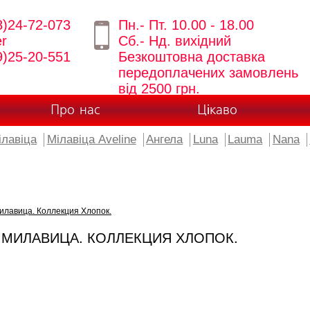
8)24-72-073
Пн.- Пт. 10.00 - 18.00
er
Сб.- Нд. вихідний
9)25-20-551
Безкоштовна доставка
передоплачених замовлень
від 2500 грн.
Про нас
Цікаво
ілавіца
Мілавіца Aveline
Ангела
Luna
Lauma
Nana
илавица. Коллекция Хлопок.
 МИЛАВИЦА. КОЛЛЕКЦИЯ ХЛОПОК.