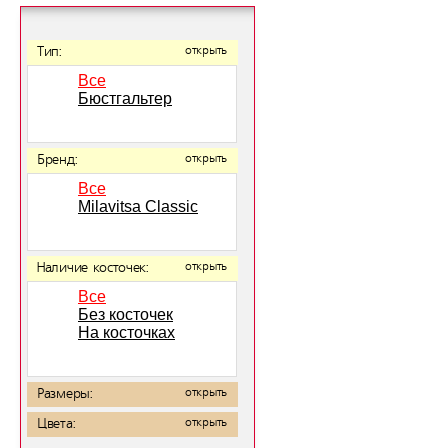
Тип:
открыть
Все
Бюстгальтер
Бренд:
открыть
Все
Milavitsa Classic
Наличие косточек:
открыть
Все
Без косточек
На косточках
Размеры:
открыть
Цвета:
открыть