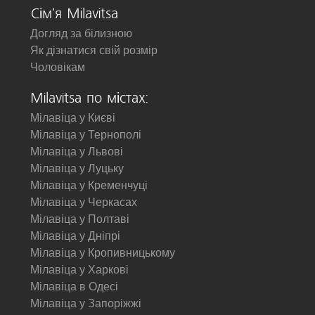
Сім'я Milavitsa
Догляд за білизною
Як дізнатися свій розмір
Чоловікам
Milavitsa по містах:
Мілавіца у Києві
Мілавіца у Тернополі
Мілавіца у Львові
Мілавіца у Луцьку
Мілавіца у Кременчуці
Мілавіца у Черкасах
Мілавіца у Полтаві
Мілавіца у Дніпрі
Мілавіца у Кропивницькому
Мілавіца у Харкові
Мілавіца в Одесі
Мілавіца у Запоріжжі