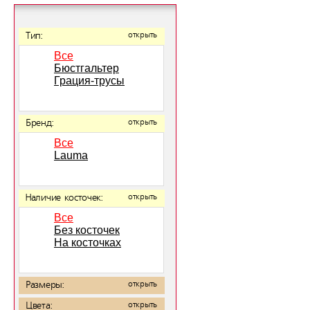
Тип:
открыть
Все
Бюстгальтер
Грация-трусы
Бренд:
открыть
Все
Lauma
Наличие косточек:
открыть
Все
Без косточек
На косточках
Размеры:
открыть
Цвета:
открыть