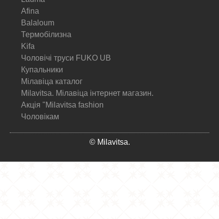
Afina
Balaloum
Термобілизна
Kifa
Чоловічі труси FUKO UB
Купальники
Мілавіца каталог
Milavitsa. Мілавіца інтернет магазин.
Акція "Milavitsa fashion
Чоловікам
© Milavitsa.