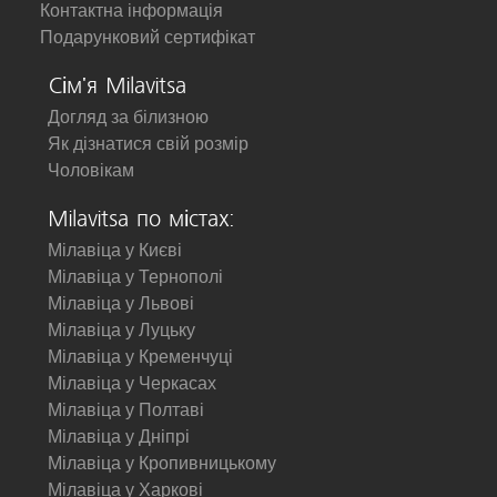
Контактна інформація
Подарунковий сертифікат
Сім'я Milavitsa
Догляд за білизною
Як дізнатися свій розмір
Чоловікам
Milavitsa по містах:
Мілавіца у Києві
Мілавіца у Тернополі
Мілавіца у Львові
Мілавіца у Луцьку
Мілавіца у Кременчуці
Мілавіца у Черкасах
Мілавіца у Полтаві
Мілавіца у Дніпрі
Мілавіца у Кропивницькому
Мілавіца у Харкові