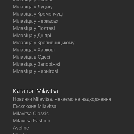
Мілавіца у Луцьку
Мілавіца у Кременчуці
Мілавіца у Черкасах
Мілавіца у Полтаві
Мілавіца у Дніпрі
Мілавіца у Кропивницькому
Мілавіца у Харкові
Мілавіца в Одесі
Мілавіца у Запоріжжі
Мілавіца у Чернігові
Каталог Milavitsa
Новинки Milavitsa. Чекаємо на надходження
Ексклюзив Milavitsa
Milavitsa Classic
Milavitsa Fashion
Aveline