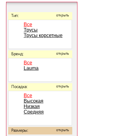
Тип:
открыть
Все
Трусы
Трусы корсетные
Бренд:
открыть
Все
Lauma
Посадка:
открыть
Все
Высокая
Низкая
Средняя
Размеры:
открыть