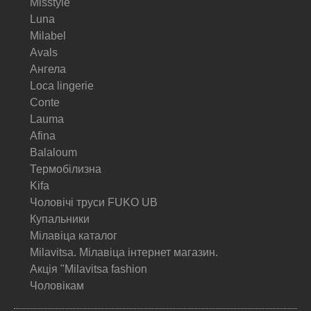
Misstyle
Luna
Milabel
Avals
Ангела
Loca lingerie
Conte
Lauma
Afina
Balaloum
Термобілизна
Kifa
Чоловічі труси FUKO UB
Купальники
Мілавіца каталог
Milavitsa. Мілавіца інтернет магазин.
Акція "Milavitsa fashion
Чоловікам