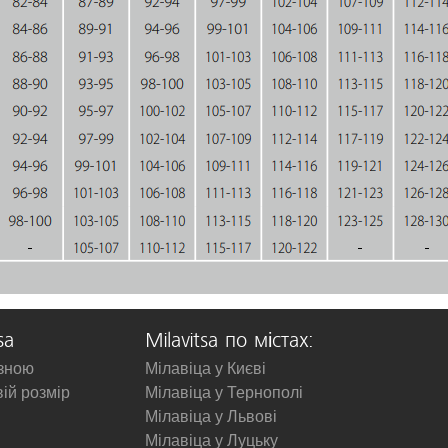
sa
Milavitsa по містах:
изною
Мілавіца у Києві
вій розмір
Мілавіца у Тернополі
Мілавіца у Львові
Мілавіца у Луцьку