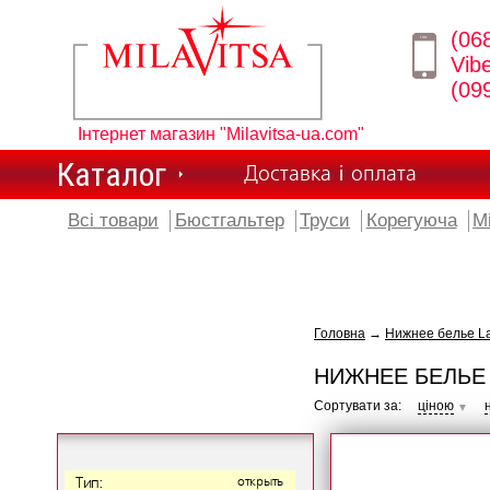
(06
Vib
(09
Інтернет магазин "Milavitsa-ua.com"
Каталог
Доставка і оплата
Всі товари
Бюстгальтер
Труси
Корегуюча
М
Головна
→
Нижнее белье L
НИЖНЕЕ БЕЛЬЕ
Сортувати за:
ціною
▼
Тип:
открыть