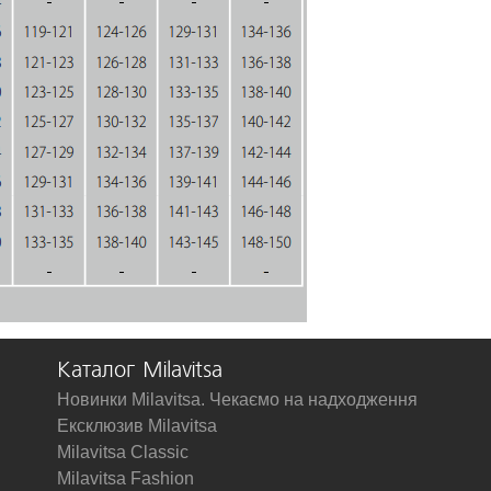
Каталог Milavitsa
Новинки Milavitsa. Чекаємо на надходження
Ексклюзив Milavitsa
Milavitsa Classic
Milavitsa Fashion