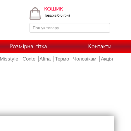
КОШИК
Товарів 0(0 грн)
Розмірна сітка
Контакти
Misstyle
Conte
Afina
Термо
Чоловікам
Акція