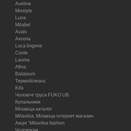
Aveline
Misstyle
Luna
Milabel
Avals
Ангела
Loca lingerie
Conte
Lauma
Afina
Balaloum
Термобілизна
Kifa
Чоловічі труси FUKO UB
Купальники
Мілавіца каталог
Milavitsa. Мілавіца інтернет магазин.
Акція "Milavitsa fashion
Чоловікам