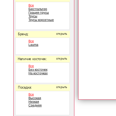
Все
Бюстгальтер
Грация-трусы
Трусы
Трусы корсетные
Бренд:
открыть
Все
Lauma
Наличие косточек:
открыть
Все
Без косточек
На косточках
Посадка:
открыть
Все
Высокая
Низкая
Средняя