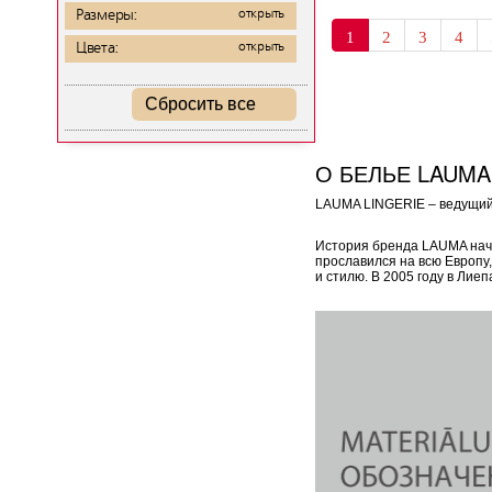
Размеры:
открыть
1
2
3
4
Цвета:
открыть
Сбросить все
О БЕЛЬЕ LAUMA
LAUMA LINGERIE – ведущий 
История бренда LAUMA начал
прославился на всю Европу
и стилю. В 2005 году в Ли