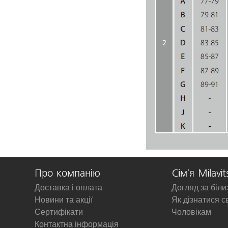
Про компанію
Сім'я Milavit
Доставка і оплата
Догляд за біл
Новини та акції
Як дізнатися с
Сертифікати
Чоловікам
Контактна інформація