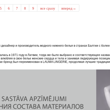
5
6
7
8
9
все сразу
вперед→
дизайнер и производитель модного нижнего белья в странах Балтии с боле
ась в 1971 году в Латвии, тогда же было выбрано и соответствующее назван
, влюбляя в свое белье женские сердца и тела и занимая лидирующие позици
епае бренд был переименован в LAUMA LINGERIE, продолжая лучшие традиции