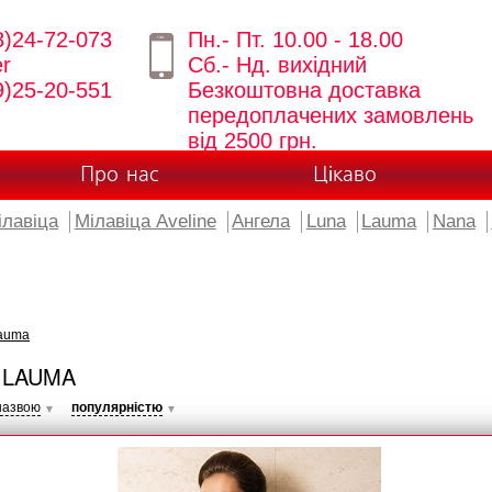
8)24-72-073
Пн.- Пт. 10.00 - 18.00
er
Сб.- Нд. вихідний
9)25-20-551
Безкоштовна доставка
передоплачених замовлень
від 2500 грн.
Про нас
Цікаво
ілавіца
Мілавіца Aveline
Ангела
Luna
Lauma
Nana
auma
 LAUMA
назвою
популярністю
▼
▼