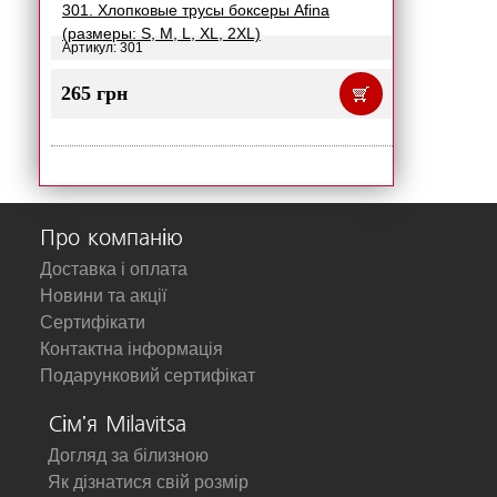
301. Хлопковые трусы боксеры Afina
(размеры: S, M, L, XL, 2XL)
Артикул: 301
265 грн
Про компанію
Доставка і оплата
Новини та акції
Сертифікати
Контактна інформація
Подарунковий сертифікат
Сім'я Milavitsa
Догляд за білизною
Як дізнатися свій розмір