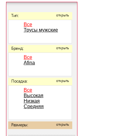
Тип:
открыть
Все
Трусы мужские
Бренд:
открыть
Все
Afina
Посадка:
открыть
Все
Высокая
Низкая
Средняя
Размеры:
открыть