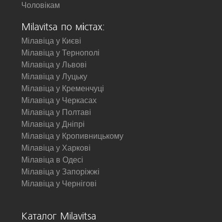
Чоловікам
Milavitsa по містах:
Мілавіца у Києві
Мілавіца у Тернополі
Мілавіца у Львові
Мілавіца у Луцьку
Мілавіца у Кременчуці
Мілавіца у Черкасах
Мілавіца у Полтаві
Мілавіца у Дніпрі
Мілавіца у Кропивницькому
Мілавіца у Харкові
Мілавіца в Одесі
Мілавіца у Запоріжжі
Мілавіца у Чернігові
Каталог Milavitsa