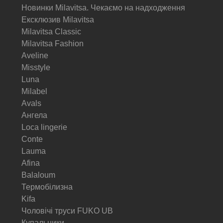
Новинки Milavitsa. Чекаємо на надходження
Ексклюзив Milavitsa
Milavitsa Classic
Milavitsa Fashion
Aveline
Misstyle
Luna
Milabel
Avals
Ангела
Loca lingerie
Conte
Lauma
Afina
Balaloum
Термобілизна
Kifa
Чоловічі труси FUKO UB
Купальники