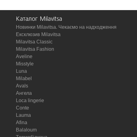
Каталог Milavitsa
Новинки Milavitsa. Чекаємо на надходження
Ексклюзив Milavitsa
Milavitsa Classic
Milavitsa Fashion
Aveline
Misstyle
Luna
Milabel
Avals
Ангела
Loca lingerie
Conte
Lauma
Afina
Balaloum