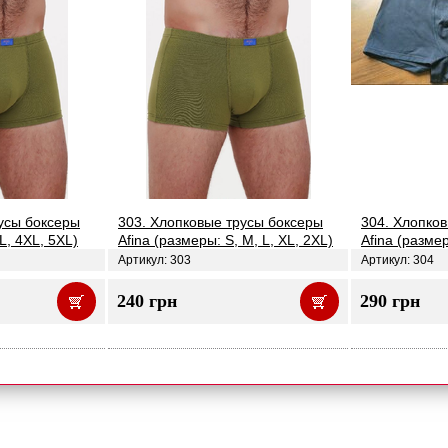
усы боксеры
303. Хлопковые трусы боксеры
304. Хлопко
L, 4XL, 5XL)
Afina (размеры: S, M, L, XL, 2XL)
Afina (разме
Артикул: 303
Артикул: 304
240 грн
290 грн