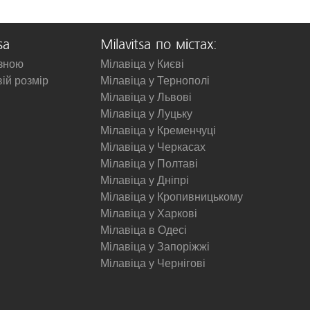
sa
Milavitsa по містах:
изною
Мілавіца у Києві
вій розмір
Мілавіца у Тернополі
Мілавіца у Львові
Мілавіца у Луцьку
Мілавіца у Кременчуці
Мілавіца у Черкасах
Мілавіца у Полтаві
Мілавіца у Дніпрі
Мілавіца у Кропивницькому
Мілавіца у Харкові
Мілавіца в Одесі
Мілавіца у Запоріжжі
Мілавіца у Чернігові