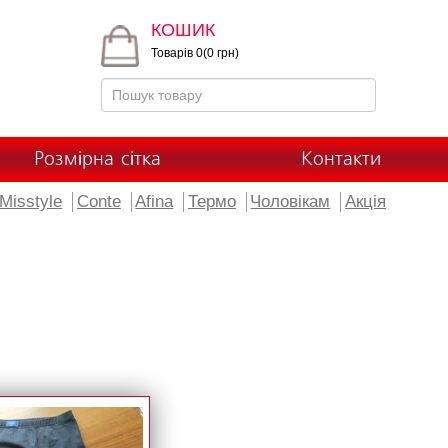
КОШИК
Товарів 0(0 грн)
Розмірна сітка
Контакти
Misstyle
Conte
Afina
Термо
Чоловікам
Акція