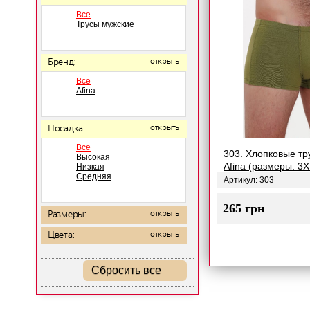
Все
Трусы мужские
Бренд:
открыть
Все
Afina
Посадка:
открыть
Все
303. Хлопковые тр
Высокая
Afina (размеры: 3X
Низкая
Средняя
Артикул: 303
265 грн
Размеры:
открыть
Цвета:
открыть
Сбросить все