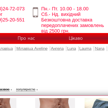
8)24-72-073
Пн.- Пт. 10.00 - 18.00
er
Сб.- Нд. вихідний
9)25-20-551
Безкоштовна доставка
передоплачених замовлень
від 2500 грн.
Про нас
Цікаво
ілавіца
Мілавіца Aveline
Ангела
Luna
Lauma
Nana
назвою
популярністю
▼
▼