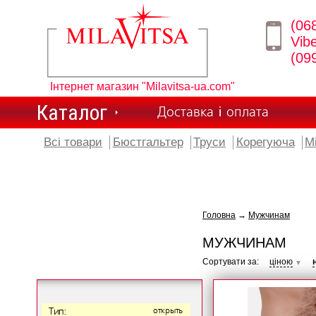
(06
Vib
(09
Інтернет магазин "Milavitsa-ua.com"
Каталог
Доставка і оплата
Всі товари
Бюстгальтер
Труси
Корегуюча
М
Головна
→
Мужчинам
МУЖЧИНАМ
Сортувати за:
ціною
▼
Тип:
открыть