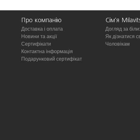
Про компанію
Сім'я Milavit
Доставка і оплата
Догляд за біл
Новини та акції
Як дізнатися с
Сертифікати
Чоловікам
Контактна інформація
Подарунковий сертифікат