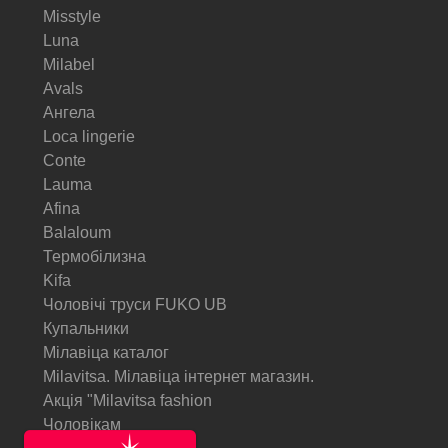
Misstyle
Luna
Milabel
Avals
Ангела
Loca lingerie
Conte
Lauma
Afina
Balaloum
Термобілизна
Kifa
Чоловічі труси FUKO UB
Купальники
Мілавіца каталог
Milavitsa. Мілавіца інтернет магазин.
Акція "Milavitsa fashion
Чоловікам