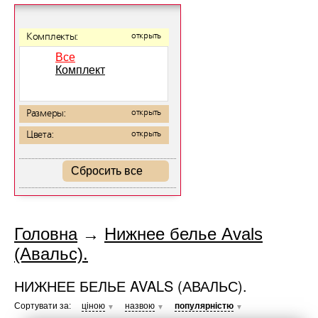
Комплекты:
открыть
Все
Комплект
Размеры:
открыть
Цвета:
открыть
Сбросить все
Головна
→
Нижнее белье Avals
(Авальс).
НИЖНЕЕ БЕЛЬЕ AVALS (АВАЛЬС).
Сортувати за:
ціною
назвою
популярністю
▼
▼
▼