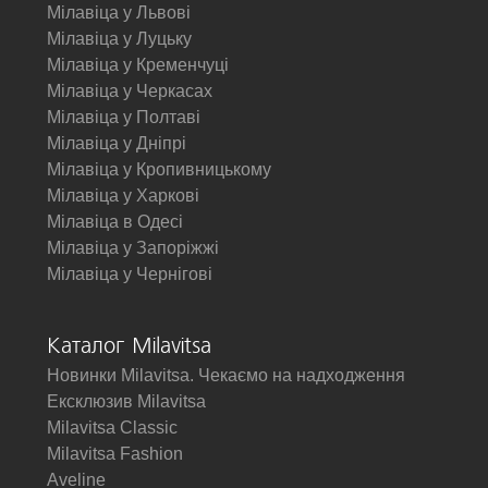
Мілавіца у Львові
Мілавіца у Луцьку
Мілавіца у Кременчуці
Мілавіца у Черкасах
Мілавіца у Полтаві
Мілавіца у Дніпрі
Мілавіца у Кропивницькому
Мілавіца у Харкові
Мілавіца в Одесі
Мілавіца у Запоріжжі
Мілавіца у Чернігові
Каталог Milavitsa
Новинки Milavitsa. Чекаємо на надходження
Ексклюзив Milavitsa
Milavitsa Classic
Milavitsa Fashion
Aveline