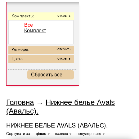
Комплекты:
открыть
Все
Комплект
Размеры:
открыть
Цвета:
открыть
Сбросить все
Головна
→
Нижнее белье Avals
(Авальс).
НИЖНЕЕ БЕЛЬЕ AVALS (АВАЛЬС).
Сортувати за:
ціною
назвою
популярністю
▼
▼
▼