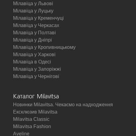
Мілавіца у Львові
Мілавіца у Луцьку
Мілавіца у Кременчуці
Мілавіца у Черкасах
Мілавіца у Полтаві
Мілавіца у Дніпрі
Мілавіца у Кропивницькому
Мілавіца у Харкові
Мілавіца в Одесі
Мілавіца у Запоріжжі
Мілавіца у Чернігові
Каталог Milavitsa
Новинки Milavitsa. Чекаємо на надходження
Ексклюзив Milavitsa
Milavitsa Classic
Milavitsa Fashion
Aveline