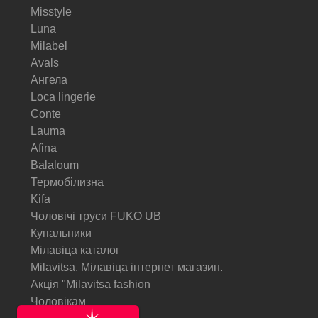
Misstyle
Luna
Milabel
Avals
Ангела
Loca lingerie
Conte
Lauma
Afina
Balaloum
Термобілизна
Kifa
Чоловічі труси FUKO UB
Купальники
Мілавіца каталог
Milavitsa. Мілавіца інтернет магазин.
Акція "Milavitsa fashion
Чоловікам