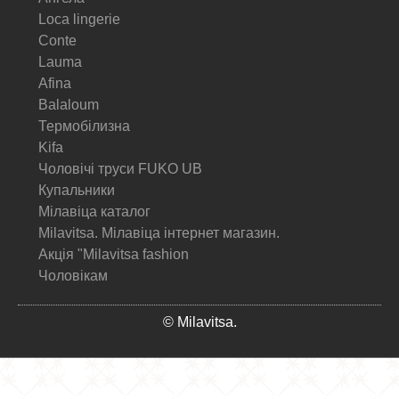
Loca lingerie
Conte
Lauma
Afina
Balaloum
Термобілизна
Kifa
Чоловічі труси FUKO UB
Купальники
Мілавіца каталог
Milavitsa. Мілавіца інтернет магазин.
Акція "Milavitsa fashion
Чоловікам
© Milavitsa.