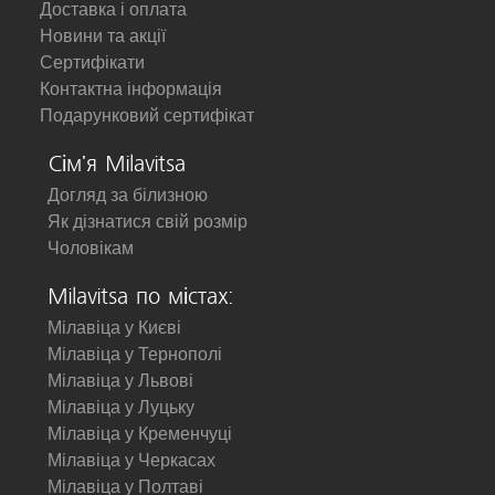
Доставка і оплата
Новини та акції
Сертифікати
Контактна інформація
Подарунковий сертифікат
Сім'я Milavitsa
Догляд за білизною
Як дізнатися свій розмір
Чоловікам
Milavitsa по містах:
Мілавіца у Києві
Мілавіца у Тернополі
Мілавіца у Львові
Мілавіца у Луцьку
Мілавіца у Кременчуці
Мілавіца у Черкасах
Мілавіца у Полтаві