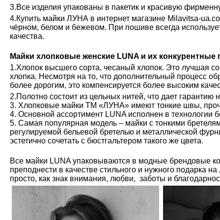
3.Все изделия упакованы в пакетик и красивую фирменн
4.Купить майки ЛУНА в интернет магазине Milavitsa-ua.c
чёрном, белом и бежевом. При пошиве всегда используе
качества.
Майки хлопковые женские LUNA и их конкурентные
1.Хлопок высшего сорта, чесаный хлопок. Это лучшая с
хлопка. Несмотря на то, что дополнительный процесс обр
более дорогим, это компенсируется более высоким каче
2.Полотно состоит из цельных нитей, что дает гарантию 
3. Хлопковые майки ТМ «ЛУНА» имеют тонкие швы, проч
4. Основной ассортимент LUNA исполнен в технологии б
5. Самая популярная модель – майки с тонкими бретелям
регулируемой бельевой бретелью и металлической фурн
эстетично сочетать с бюстгальтером такого же цвета.
Все майки LUNA упаковываются в модные брендовые ко
преподнести в качестве стильного и нужного подарка на
просто, как знак внимания, любви, заботы и благодарно