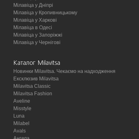
Мілавіца у Дніпрі
Мілавіца у Кропивницькому
Мілавіца у Харкові
Мілавіца в Одесі
Мілавіца у Запоріжжі
Мілавіца у Чернігові
Каталог Milavitsa
Новинки Milavitsa. Чекаємо на надходження
Ексклюзив Milavitsa
Milavitsa Classic
Milavitsa Fashion
Aveline
Misstyle
Luna
Milabel
Avals
Ангела