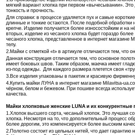
мягкий вариант хлопка при первом «вычесывании». Это 
тонкость и прочность.
Для справки: в процессе удаляется пух и самые коротки
длинные и тонкие остаются. После подобной обработки н
крепче. Изделие получается более износостойким и на н
вторых, изделие из чесаного хлопка будет гораздо более
чесаного хлопка, представленное в интернет магазине М
телу.
2.Майки с отметкой «t» в артикуле отличаются тем, что о
Данная конструкция отличается тем, что основное полот
имеет боковых швов. Таким образом, маечка имеет глад
из-под одежды. Для каждого размера плетется своя «тру
3.Все изделия упакованы в пакетик и красивую фирменн
4.Купить майки ЛУНА в интернет магазине Milavitsa-ua.c
чёрном, белом и бежевом. При пошиве всегда используе
качества.
Майки хлопковые женские LUNA и их конкурентные
1.Хлопок высшего сорта, чесаный хлопок. Это лучшая с
хлопка. Несмотря на то, что дополнительный процесс обр
более дорогим, это компенсируется более высоким каче
2.Полотно состоит из цельных нитей, что дает гарантию 