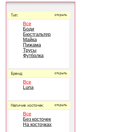
Тип:
открыть
Все
Боди
Бюстгальтер
Майка
Пижама
Трусы
Футболка
Бренд:
открыть
Все
Luna
Наличие косточек:
открыть
Все
Без косточек
На косточках