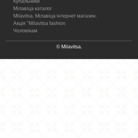
Купальники
Мілавіца каталог
Milavitsa. Мілавіца інтернет магазин.
Акція "Milavitsa fashion
Чоловікам
© Milavitsa.