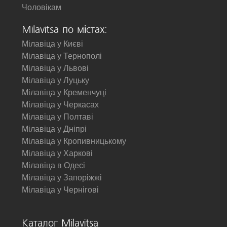
Чоловікам
Milavitsa по містах:
Мілавіца у Києві
Мілавіца у Тернополі
Мілавіца у Львові
Мілавіца у Луцьку
Мілавіца у Кременчуці
Мілавіца у Черкасах
Мілавіца у Полтаві
Мілавіца у Дніпрі
Мілавіца у Кропивницькому
Мілавіца у Харкові
Мілавіца в Одесі
Мілавіца у Запоріжжі
Мілавіца у Чернігові
Каталог Milavitsa