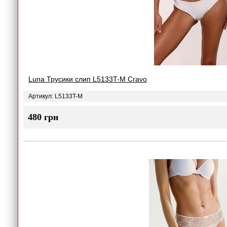
Luna Трусики слип L5133T-M Cravo
Артикул: L5133T-M
480 грн