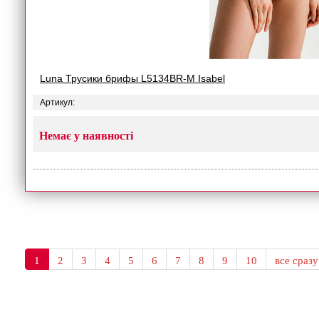
Luna Трусики брифы L5134BR-M Isabel
Артикул:
Немає у наявності
1
2
3
4
5
6
7
8
9
10
все сразу