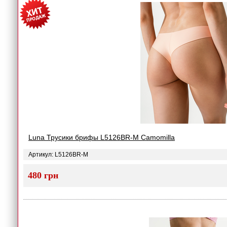
Luna Трусики брифы L5126BR-M Camomilla
Артикул: L5126BR-M
480 грн