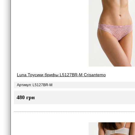
Luna Трусики брифы L5127BR-M Crisantemo
Артикул: L5127BR-M
480 грн