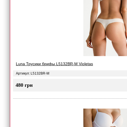
Luna Трусики брифы L5132BR-M Violetas
Артикул: L5132BR-M
480 грн