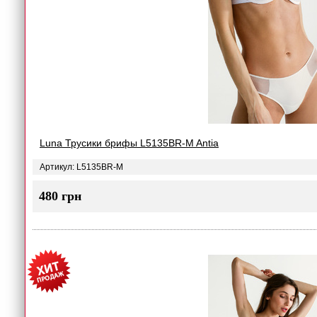
Luna Трусики брифы L5135BR-M Antia
Артикул: L5135BR-M
480 грн