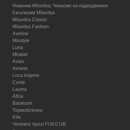
Новинки Milavitsa. Чекаємо на надходження
Ексклюзив Milavitsa
Milavitsa Classic
Milavitsa Fashion
Aveline
Misstyle
Luna
Milabel
Avals
Ангела
Loca lingerie
Conte
Lauma
Afina
Balaloum
Термобілизна
Kifa
Чоловічі труси FUKO UB