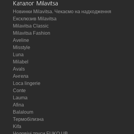
Каталог Milavitsa
Новинки Milavitsa. Чекаємо на надходження
Ексклюзив Milavitsa
Milavitsa Classic
Milavitsa Fashion
Aveline
Misstyle
Luna
Milabel
Avals
Ангела
Loca lingerie
Conte
Lauma
Afina
Balaloum
Термобілизна
Kifa
Чоловічі труси FUKO UB