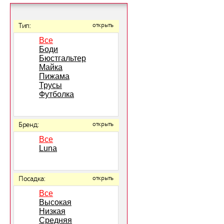
Тип:
открыть
Все
Боди
Бюстгальтер
Майка
Пижама
Трусы
Футболка
Бренд:
открыть
Все
Luna
Посадка:
открыть
Все
Высокая
Низкая
Средняя