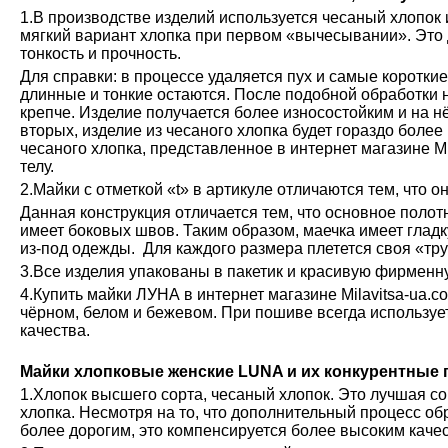
1.В производстве изделий используется чесаный хлопок 
мягкий вариант хлопка при первом «вычесывании». Это 
тонкость и прочность.
Для справки: в процессе удаляется пух и самые коротки
длинные и тонкие остаются. После подобной обработки н
крепче. Изделие получается более износостойким и на н
вторых, изделие из чесаного хлопка будет гораздо более
чесаного хлопка, представленное в интернет магазине М
телу.
2.Майки с отметкой «t» в артикуле отличаются тем, что о
Данная конструкция отличается тем, что основное полот
имеет боковых швов. Таким образом, маечка имеет глад
из-под одежды. Для каждого размера плетется своя «тру
3.Все изделия упакованы в пакетик и красивую фирменн
4.Купить майки ЛУНА в интернет магазине Milavitsa-ua.c
чёрном, белом и бежевом. При пошиве всегда используе
качества.
Майки хлопковые женские LUNA и их конкурентные
1.Хлопок высшего сорта, чесаный хлопок. Это лучшая с
хлопка. Несмотря на то, что дополнительный процесс обр
более дорогим, это компенсируется более высоким каче