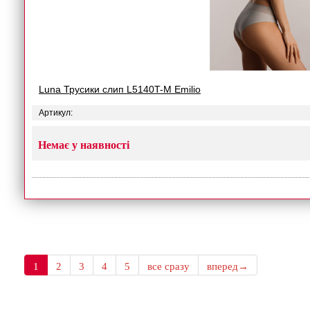
Luna Трусики слип L5140T-M Emilio
Артикул:
Немає у наявності
1
2
3
4
5
все сразу
вперед→