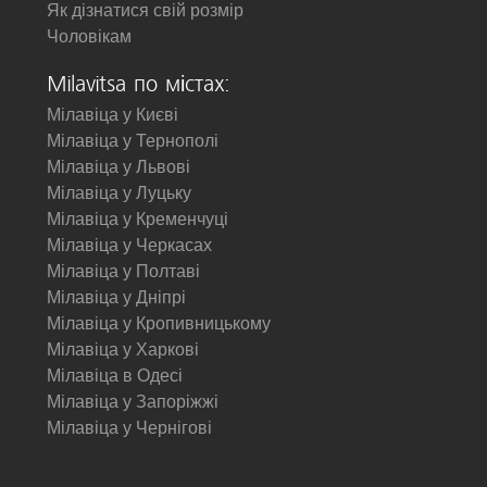
Як дізнатися свій розмір
Чоловікам
Milavitsa по містах:
Мілавіца у Києві
Мілавіца у Тернополі
Мілавіца у Львові
Мілавіца у Луцьку
Мілавіца у Кременчуці
Мілавіца у Черкасах
Мілавіца у Полтаві
Мілавіца у Дніпрі
Мілавіца у Кропивницькому
Мілавіца у Харкові
Мілавіца в Одесі
Мілавіца у Запоріжжі
Мілавіца у Чернігові