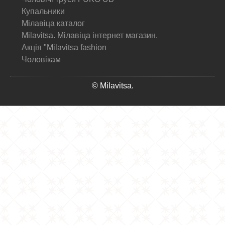
Купальники
Мілавіца каталог
Milavitsa. Мілавіца інтернет магазин.
Акція "Milavitsa fashion
Чоловікам
© Milavitsa.