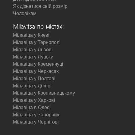
Як дізнатися свій розмір
Чоловікам
Milavitsa по містах:
Мілавіца у Києві
Мілавіца у Тернополі
Мілавіца у Львові
Мілавіца у Луцьку
Мілавіца у Кременчуці
Мілавіца у Черкасах
Мілавіца у Полтаві
Мілавіца у Дніпрі
Мілавіца у Кропивницькому
Мілавіца у Харкові
Мілавіца в Одесі
Мілавіца у Запоріжжі
Мілавіца у Чернігові