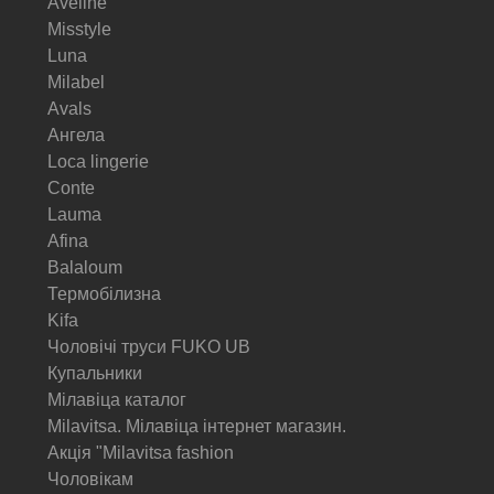
Aveline
Misstyle
Luna
Milabel
Avals
Ангела
Loca lingerie
Conte
Lauma
Afina
Balaloum
Термобілизна
Kifa
Чоловічі труси FUKO UB
Купальники
Мілавіца каталог
Milavitsa. Мілавіца інтернет магазин.
Акція "Milavitsa fashion
Чоловікам