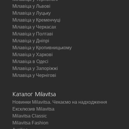
Мілавіца у Львові
Мілавіца у Луцьку
Мілавіца у Кременчуці
Мілавіца у Черкасах
Мілавіца у Полтаві
Мілавіца у Дніпрі
Мілавіца у Кропивницькому
Мілавіца у Харкові
Мілавіца в Одесі
Мілавіца у Запоріжжі
Мілавіца у Чернігові
Каталог Milavitsa
Новинки Milavitsa. Чекаємо на надходження
Ексклюзив Milavitsa
Milavitsa Classic
Milavitsa Fashion