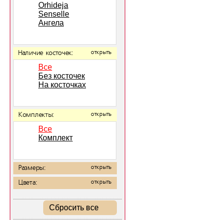
Orhideja
Senselle
Ангела
Наличие косточек:
открыть
Все
Без косточек
На косточках
Комплекты:
открыть
Все
Комплект
Размеры:
открыть
Цвета:
открыть
Сбросить все