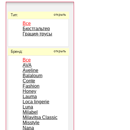
Тип:
открыть
Все
Бюстгальтер
Грация-трусы
Бренд:
открыть
Все
AVA
Aveline
Balaloum
Conte
Fashion
Honey
Lauma
Loca lingerie
Luna
Milabel
Milavitsa Classic
Misstyle
Nana