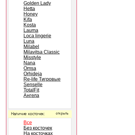
Golden Lady
Hetta
Honey
Kifa
Kosta
Lauma
Loca lingerie
Luna
Milabel
Milavitsa Classic
Misstyle
Nana
Omsa
Orhideja
Re-life Тигровые
Senselle
TotalFit
Ангела
Наличие косточек:
открыть
Все
Без косточек
На косточках