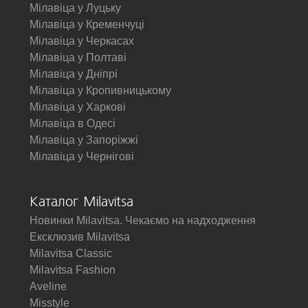
Мілавіца у Луцьку
Мілавіца у Кременчуці
Мілавіца у Черкасах
Мілавіца у Полтаві
Мілавіца у Дніпрі
Мілавіца у Кропивницькому
Мілавіца у Харкові
Мілавіца в Одесі
Мілавіца у Запоріжжі
Мілавіца у Чернігові
Каталог Milavitsa
Новинки Milavitsa. Чекаємо на надходження
Ексклюзив Milavitsa
Milavitsa Classic
Milavitsa Fashion
Aveline
Misstyle