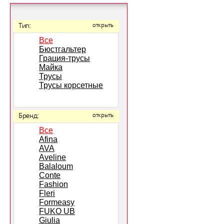
Тип:
открыть
Все
Бюстгальтер
Грация-трусы
Майка
Трусы
Трусы корсетные
Бренд:
открыть
Все
Afina
AVA
Aveline
Balaloum
Conte
Fashion
Fleri
Formeasy
FUKO UB
Giulia