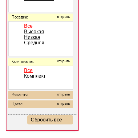
Посадка:
открыть
Все
Высокая
Низкая
Средняя
Комплекты:
открыть
Все
Комплект
Размеры:
открыть
Цвета:
открыть
Сбросить все