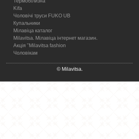
Термобілизна
Kifa
Чоловічі труси FUKO UB
Купальники
Мілавіца каталог
Milavitsa. Мілавіца інтернет магазин.
Акція "Milavitsa fashion
Чоловікам
© Milavitsa.