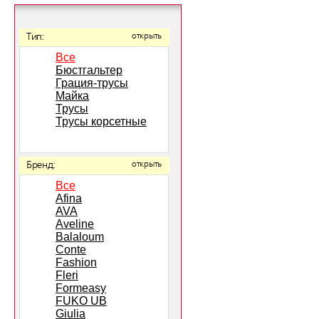
Тип:
открыть
Все
Бюстгальтер
Грация-трусы
Майка
Трусы
Трусы корсетные
Бренд:
открыть
Все
Afina
AVA
Aveline
Balaloum
Conte
Fashion
Fleri
Formeasy
FUKO UB
Giulia