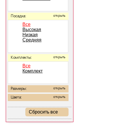
Посадка:
открыть
Все
Высокая
Низкая
Средняя
Комплекты:
открыть
Все
Комплект
Размеры:
открыть
Цвета:
открыть
Сбросить все