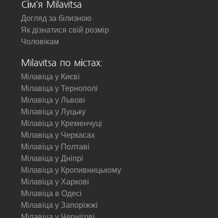
Сім'я Milavitsa
Догляд за білизною
Як дізнатися свій розмір
Чоловікам
Milavitsa по містах:
Мілавіца у Києві
Мілавіца у Тернополі
Мілавіца у Львові
Мілавіца у Луцьку
Мілавіца у Кременчуці
Мілавіца у Черкасах
Мілавіца у Полтаві
Мілавіца у Дніпрі
Мілавіца у Кропивницькому
Мілавіца у Харкові
Мілавіца в Одесі
Мілавіца у Запоріжжі
Мілавіца у Чернігові