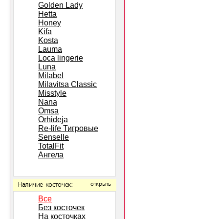
Golden Lady
Hetta
Honey
Kifa
Kosta
Lauma
Loca lingerie
Luna
Milabel
Milavitsa Classic
Misstyle
Nana
Omsa
Orhideja
Re-life Тигровые
Senselle
TotalFit
Ангела
Наличие косточек:
открыть
Все
Без косточек
На косточках