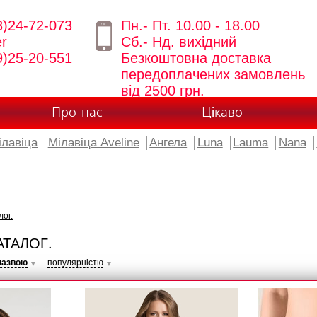
8)24-72-073
Пн.- Пт. 10.00 - 18.00
er
Сб.- Нд. вихідний
9)25-20-551
Безкоштовна доставка
передоплачених замовлень
від 2500 грн.
Про нас
Цікаво
ілавіца
Мілавіца Aveline
Ангела
Luna
Lauma
Nana
лог.
АТАЛОГ.
назвою
популярністю
▼
▼