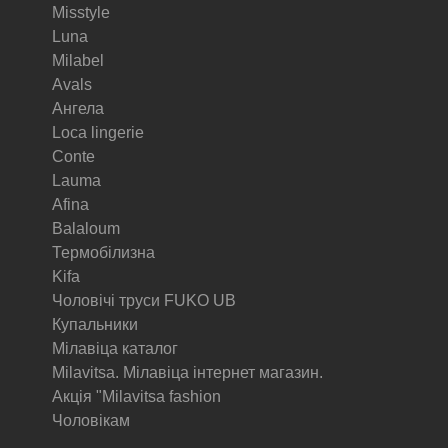
Misstyle
Luna
Milabel
Avals
Ангела
Loca lingerie
Conte
Lauma
Afina
Balaloum
Термобілизна
Kifa
Чоловічі труси FUKO UB
Купальники
Мілавіца каталог
Milavitsa. Мілавіца інтернет магазин.
Акція "Milavitsa fashion
Чоловікам