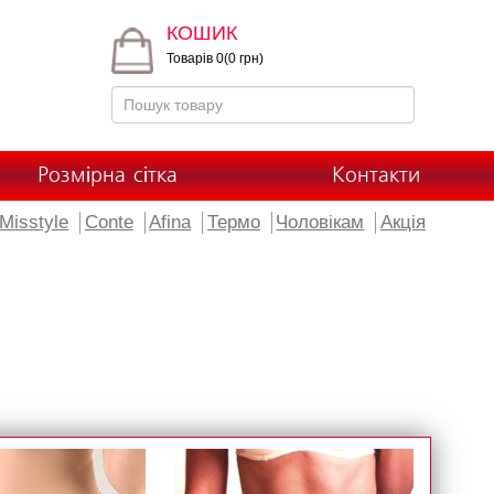
КОШИК
Товарів 0(0 грн)
Розмірна сітка
Контакти
Misstyle
Conte
Afina
Термо
Чоловікам
Акція