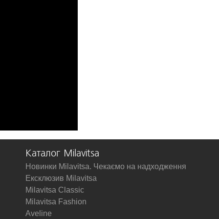
Каталог Milavitsa
Новинки Milavitsa. Чекаємо на надходження
Ексклюзив Milavitsa
Milavitsa Classic
Milavitsa Fashion
Aveline