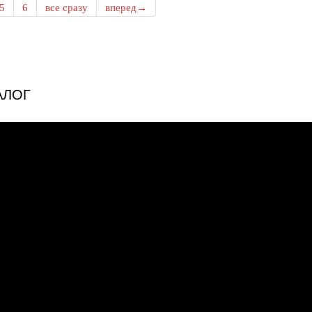
5
6
все сразу
вперед→
АЛОГ