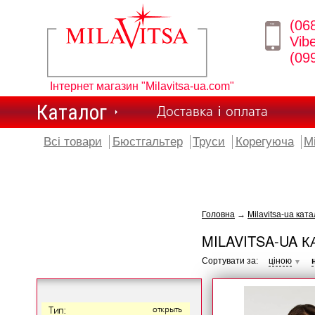
(06
Vib
(09
Інтернет магазин "Milavitsa-ua.com"
Каталог
Доставка і оплата
Всі товари
Бюстгальтер
Труси
Корегуюча
М
Головна
→
Milavitsa-ua ката
MILAVITSA-UA К
Сортувати за:
ціною
▼
Тип:
открыть