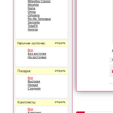
Milavitsa Classic
Misstyle
Nana
Omsa
Orhideja
Re-life Тигровые
Senselle
TotalFit
Ангела
Наличие косточек:
открыть
Все
Без косточек
На косточках
Посадка:
открыть
Все
Высокая
Низкая
Средняя
Комплекты:
открыть
Все
Комплект