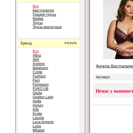
Все
Бюстгальтер
Грация-трусы
Майка
Трусы
Трусы корсетные
Бренд:
открыть
Все
Afina
AVA
Aveline
Ангела бюстгальте
Balaloum
Conte
Fashion
Артикул:
Fleri
Formeasy
FUKO UB
Немає у наявност
Giulia
Golden Lady
Hetta
Honey
Kifa
Kosta
Lauma
Loca lingerie
Luna
Milabel