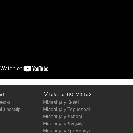
sa
Milavitsa по містах:
изною
Мілавіца у Києві
вій розмір
Мілавіца у Тернополі
Мілавіца у Львові
Мілавіца у Луцьку
Мілавіца у Кременчуці