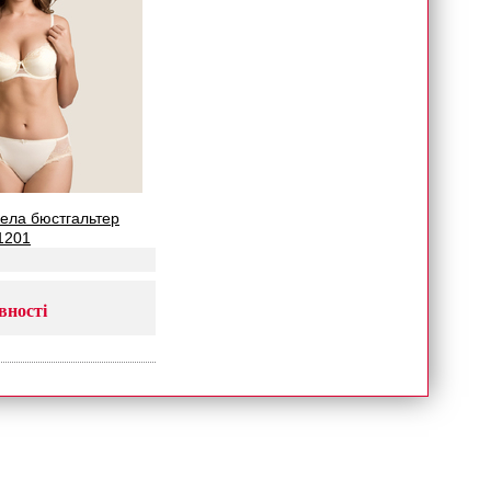
ела бюстгальтер
1201
вності