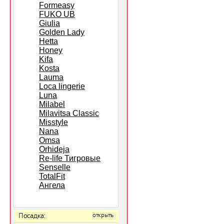
Formeasy
FUKO UB
Giulia
Golden Lady
Hetta
Honey
Kifa
Kosta
Lauma
Loca lingerie
Luna
Milabel
Milavitsa Classic
Misstyle
Nana
Omsa
Orhideja
Re-life Тигровые
Senselle
TotalFit
Ангела
Посадка:
открыть