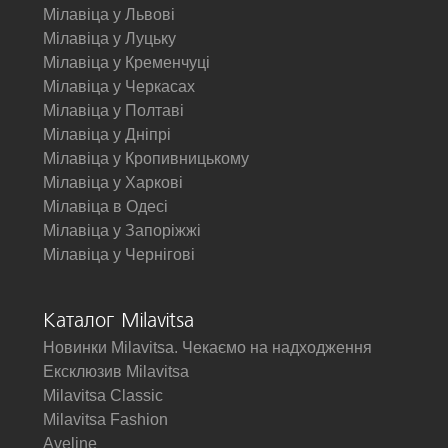
Мілавіца у Львові
Мілавіца у Луцьку
Мілавіца у Кременчуці
Мілавіца у Черкасах
Мілавіца у Полтаві
Мілавіца у Дніпрі
Мілавіца у Кропивницькому
Мілавіца у Харкові
Мілавіца в Одесі
Мілавіца у Запоріжжі
Мілавіца у Чернігові
Каталог Milavitsa
Новинки Milavitsa. Чекаємо на надходження
Ексклюзив Milavitsa
Milavitsa Classic
Milavitsa Fashion
Aveline