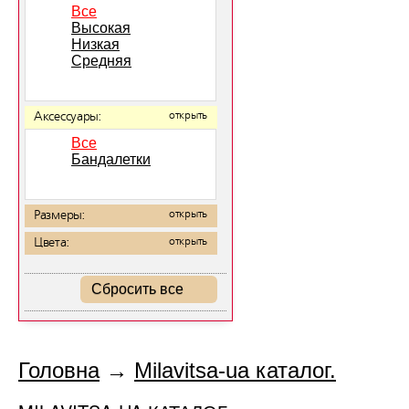
Все
Высокая
Низкая
Средняя
Аксессуары:
открыть
Все
Бандалетки
Размеры:
открыть
Цвета:
открыть
Сбросить все
Головна
→
Milavitsa-ua каталог.