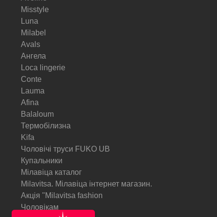
Misstyle
Luna
Milabel
Avals
Ангела
Loca lingerie
Conte
Lauma
Afina
Balaloum
Термобілизна
Kifa
Чоловічі труси FUKO UB
Купальники
Мілавіца каталог
Milavitsa. Мілавіца інтернет магазин.
Акція "Milavitsa fashion
Чоловікам