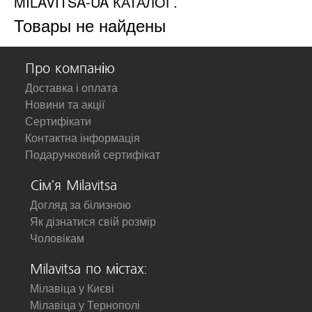
MILAVITSA-UA КАТАЛОГ.
Товары не найдены
Про компанію
Доставка і оплата
Новини та акції
Сертифікати
Контактна інформація
Подарунковий сертифікат
Сім'я Milavitsa
Догляд за білизною
Як дізнатися свій розмір
Чоловікам
Milavitsa по містах:
Мілавіца у Києві
Мілавіца у Тернополі