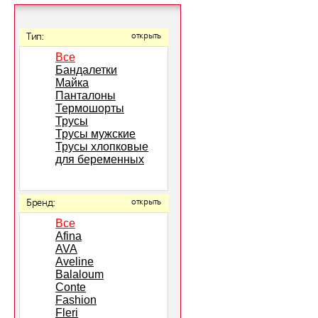
Тип:
открыть
Все
Бандалетки
Майка
Панталоны
Термошорты
Трусы
Трусы мужские
Трусы хлопковые
для беременных
Бренд:
открыть
Все
Afina
AVA
Aveline
Balaloum
Conte
Fashion
Fleri