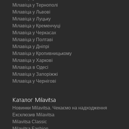
Мілавіца у Тернополі
Мілавіца у Львові
Мілавіца у Луцьку
Мілавіца у Кременчуці
Мілавіца у Черкасах
Мілавіца у Полтаві
Мілавіца у Дніпрі
Мілавіца у Кропивницькому
Мілавіца у Харкові
Мілавіца в Одесі
Мілавіца у Запоріжжі
Мілавіца у Чернігові
Каталог Milavitsa
Новинки Milavitsa. Чекаємо на надходження
Ексклюзив Milavitsa
Milavitsa Classic
Milavitsa Fashion