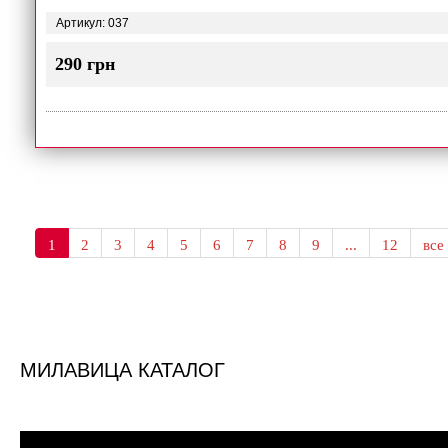
Артикул: 037
290 грн
1
2
3
4
5
6
7
8
9
...
12
все
МИЛАВИЦА КАТАЛОГ