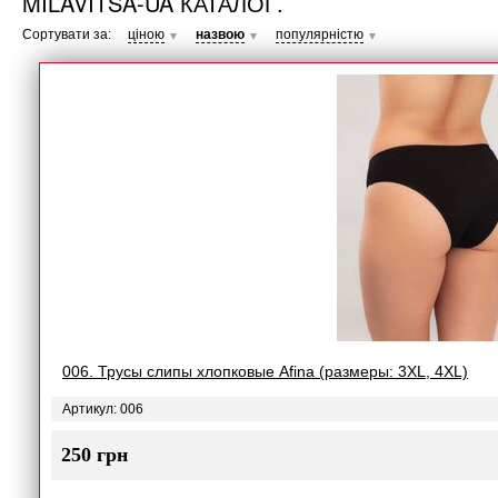
MILAVITSA-UA КАТАЛОГ.
Сортувати за:
ціною
назвою
популярністю
▼
▼
▼
006. Трусы слипы хлопковые Afina (размеры: 3XL, 4XL)
Артикул: 006
250 грн