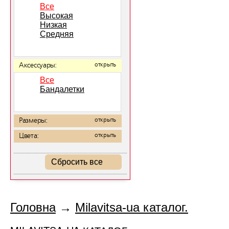
Все
Высокая
Низкая
Средняя
Аксессуары:
открыть
Все
Бандалетки
Размеры:
открыть
Цвета:
открыть
Сбросить все
Головна
→
Milavitsa-ua каталог.