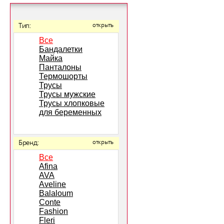
Тип:
открыть
Все
Бандалетки
Майка
Панталоны
Термошорты
Трусы
Трусы мужские
Трусы хлопковые
для беременных
Бренд:
открыть
Все
Afina
AVA
Aveline
Balaloum
Conte
Fashion
Fleri