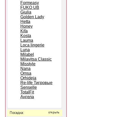
Formeasy
FUKO UB
Giulia
Golden Lady
Hetta
Honey
Kifa
Kosta
Lauma
Loca lingerie
Luna
Milabel
Milavitsa Classic
Misstyle
Nana
Omsa
Orhideja
Re-life Тигровые
Senselle
TotalFit
Ангела
Посадка:
открыть