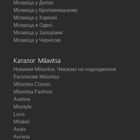
Мілавіца у Дніпрі
Мілавіца у Кропивницькому
Мілавіца у Харкові
Мілавіца в Одесі
Мілавіца у Запоріжжі
Мілавіца у Чернігові
Каталог Milavitsa
Новинки Milavitsa. Чекаємо на надходження
Ексклюзив Milavitsa
Milavitsa Classic
Milavitsa Fashion
Aveline
Misstyle
Luna
Milabel
Avals
Ангела