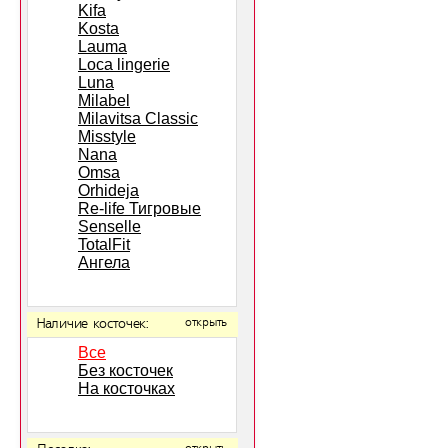
Kifa
Kosta
Lauma
Loca lingerie
Luna
Milabel
Milavitsa Classic
Misstyle
Nana
Omsa
Orhideja
Re-life Тигровые
Senselle
TotalFit
Ангела
Наличие косточек:
открыть
Все
Без косточек
На косточках