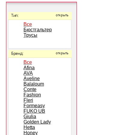
Тип:
открыть
Все
Бюстгальтер
Трусы
Бренд:
открыть
Все
Afina
AVA
Aveline
Balaloum
Conte
Fashion
Fleri
Formeasy
FUKO UB
Giulia
Golden Lady
Hetta
Honey