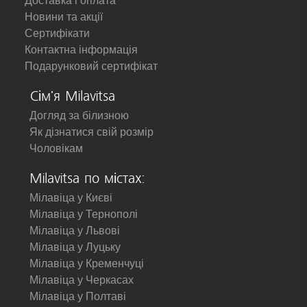
Доставка і оплата
Новини та акції
Сертифікати
Контактна інформація
Подарунковий сертифікат
Сім'я Milavitsa
Догляд за білизною
Як дізнатися свій розмір
Чоловікам
Milavitsa по містах:
Мілавіца у Києві
Мілавіца у Тернополі
Мілавіца у Львові
Мілавіца у Луцьку
Мілавіца у Кременчуці
Мілавіца у Черкасах
Мілавіца у Полтаві