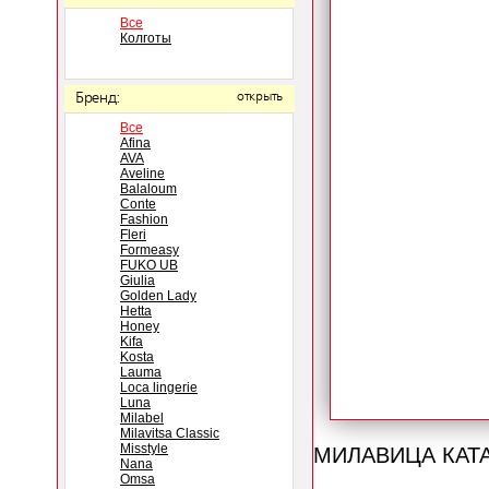
Все
Колготы
Бренд:
открыть
Все
Afina
AVA
Aveline
Balaloum
Conte
Fashion
Fleri
Formeasy
FUKO UB
Giulia
Golden Lady
Hetta
Honey
Kifa
Kosta
Lauma
Loca lingerie
Luna
Milabel
Milavitsa Classic
МИЛАВИЦА КАТ
Misstyle
Nana
Omsa