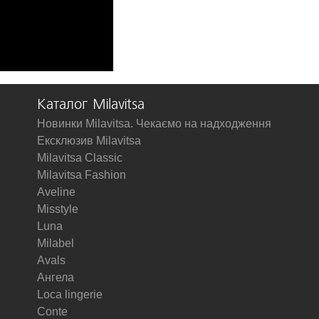
Каталог Milavitsa
Новинки Milavitsa. Чекаємо на надходження
Ексклюзив Milavitsa
Milavitsa Classic
Milavitsa Fashion
Aveline
Misstyle
Luna
Milabel
Avals
Ангела
Loca lingerie
Conte