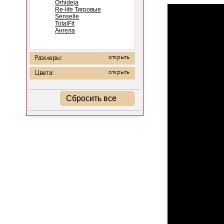
Orhideja
Re-life Тигровые
Senselle
TotalFit
Ангела
Размеры:
открыть
Цвета:
открыть
Сбросить все