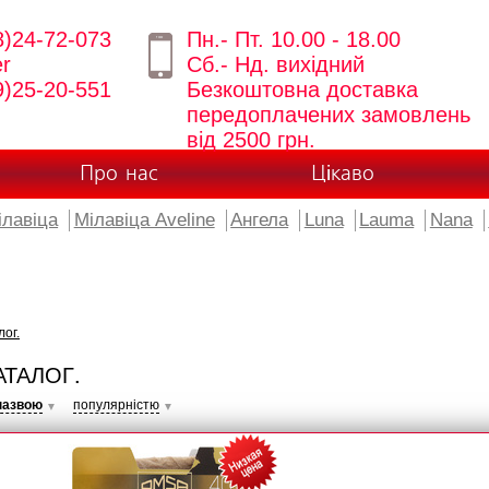
8)24-72-073
Пн.- Пт. 10.00 - 18.00
er
Сб.- Нд. вихідний
9)25-20-551
Безкоштовна доставка
передоплачених замовлень
від 2500 грн.
Про нас
Цікаво
ілавіца
Мілавіца Aveline
Ангела
Luna
Lauma
Nana
лог.
АТАЛОГ.
назвою
популярністю
▼
▼