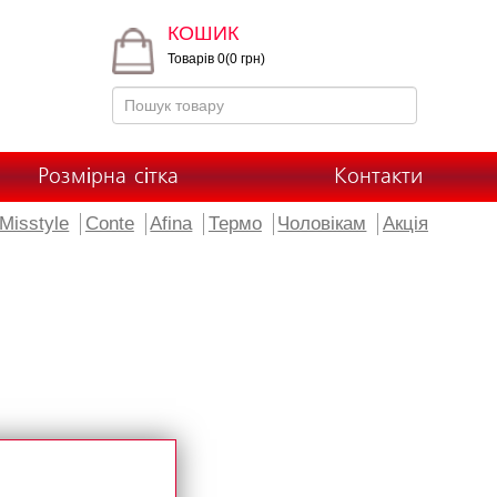
КОШИК
Товарів 0(0 грн)
Розмірна сітка
Контакти
Misstyle
Conte
Afina
Термо
Чоловікам
Акція