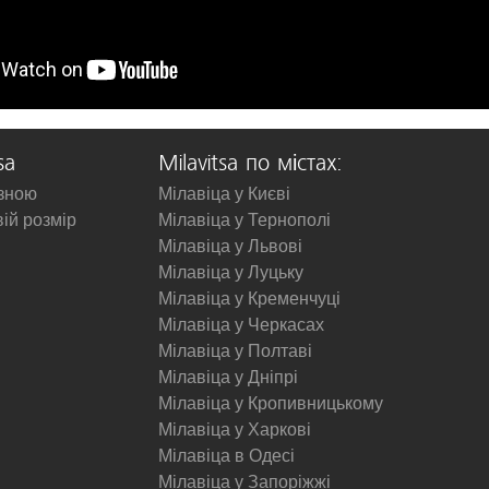
sa
Milavitsa по містах:
изною
Мілавіца у Києві
вій розмір
Мілавіца у Тернополі
Мілавіца у Львові
Мілавіца у Луцьку
Мілавіца у Кременчуці
Мілавіца у Черкасах
Мілавіца у Полтаві
Мілавіца у Дніпрі
Мілавіца у Кропивницькому
Мілавіца у Харкові
Мілавіца в Одесі
Мілавіца у Запоріжжі