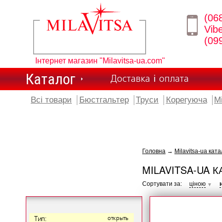
(06
Vib
(09
Інтернет магазин "Milavitsa-ua.com"
Каталог
Доставка і оплата
Всі товари
Бюстгальтер
Труси
Корегуюча
М
Головна
→
Milavitsa-ua ката
MILAVITSA-UA К
Сортувати за:
ціною
▼
Тип:
открыть