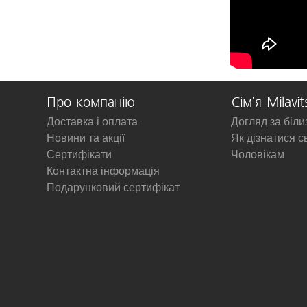
Про компанію
Сім'я Milavit
Доставка і оплата
Догляд за біл
Новини та акції
Як дізнатися с
Сертифікати
Чоловікам
Контактна інформація
Подарунковий сертифікат