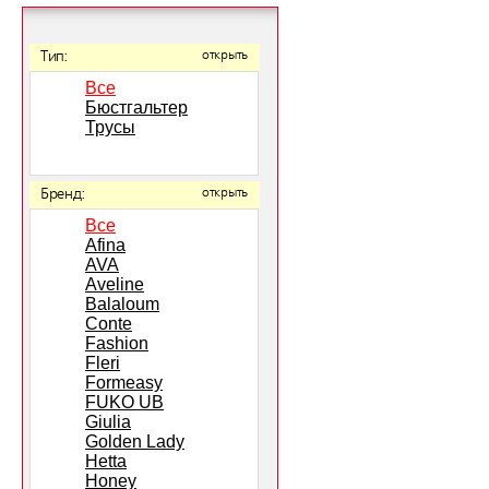
Тип:
открыть
Все
Бюстгальтер
Трусы
Бренд:
открыть
Все
Afina
AVA
Aveline
Balaloum
Conte
Fashion
Fleri
Formeasy
FUKO UB
Giulia
Golden Lady
Hetta
Honey