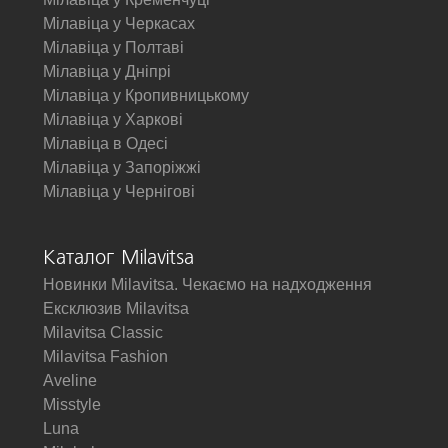
Мілавіца у Черкасах
Мілавіца у Полтаві
Мілавіца у Дніпрі
Мілавіца у Кропивницькому
Мілавіца у Харкові
Мілавіца в Одесі
Мілавіца у Запоріжжі
Мілавіца у Чернігові
Каталог Milavitsa
Новинки Milavitsa. Чекаємо на надходження
Ексклюзив Milavitsa
Milavitsa Classic
Milavitsa Fashion
Aveline
Misstyle
Luna