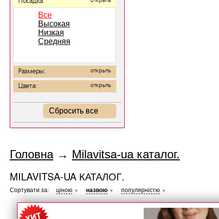
Посадка:
открыть
Все
Высокая
Низкая
Средняя
Размеры:
открыть
Цвета:
открыть
Сбросить все
Головна
→
Milavitsa-ua каталог.
MILAVITSA-UA КАТАЛОГ.
Сортувати за:
ціною
назвою
популярністю
▼
▼
▼