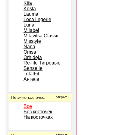
Kifa
Kosta
Lauma
Loca lingerie
Luna
Milabel
Milavitsa Classic
Misstyle
Nana
Omsa
Orhideja
Re-life Тигровые
Senselle
TotalFit
Ангела
Наличие косточек:
открыть
Все
Без косточек
На косточках