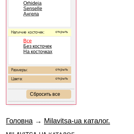
Orhideja
Senselle
Ангела
Наличие косточек:
открыть
Все
Без косточек
На косточках
Размеры:
открыть
Цвета:
открыть
Сбросить все
Головна
→
Milavitsa-ua каталог.