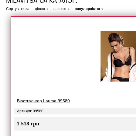
MILAVITSA-UA КАТАЛОГ.
Сортувати за:
ціною
назвою
популярністю
▼
▼
▼
Бюстгальтер Lauma 99580
Артикул: 99580
1 518 грн