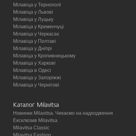
Мілавіца у Тернополі
Мілавіца у Львові
Мілавіца у Луцьку
Мілавіца у Кременчуці
Мілавіца у Черкасах
Мілавіца у Полтаві
Мілавіца у Дніпрі
Мілавіца у Кропивницькому
Мілавіца у Харкові
Мілавіца в Одесі
Мілавіца у Запоріжжі
Мілавіца у Чернігові
Каталог Milavitsa
Новинки Milavitsa. Чекаємо на надходження
Ексклюзив Milavitsa
Milavitsa Classic
Milavitsa Fashion