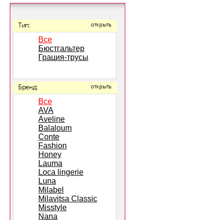
Тип:
открыть
Все
Бюстгальтер
Грация-трусы
Бренд:
открыть
Все
AVA
Aveline
Balaloum
Conte
Fashion
Honey
Lauma
Loca lingerie
Luna
Milabel
Milavitsa Classic
Misstyle
Nana