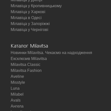
Мілавіца у Кропивницькому
Мілавіца у Харкові
Мілавіца в Одесі
Мілавіца у Запоріжжі
Мілавіца у Чернігові
Каталог Milavitsa
Новинки Milavitsa. Чекаємо на надходження
Ексклюзив Milavitsa
Milavitsa Classic
Milavitsa Fashion
Aveline
Misstyle
Luna
Milabel
Avals
Ангела