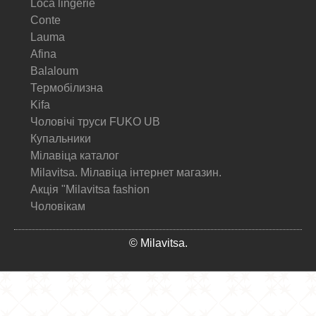
Loca lingerie
Conte
Lauma
Afina
Balaloum
Термобілизна
Kifa
Чоловічі труси FUKO UB
Купальники
Мілавіца каталог
Milavitsa. Мілавіца інтернет магазин.
Акція "Milavitsa fashion
Чоловікам
© Milavitsa.