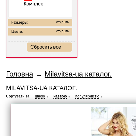
Комплект
Размеры:
открыть
Цвета:
открыть
Сбросить все
Головна
→
Milavitsa-ua каталог.
MILAVITSA-UA КАТАЛОГ.
Сортувати за:
ціною
назвою
популярністю
▼
▼
▼