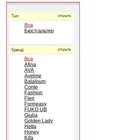
Тип:
открыть
Все
Бюстгальтер
Бренд:
открыть
Все
Afina
AVA
Aveline
Balaloum
Conte
Fashion
Fleri
Formeasy
FUKO UB
Giulia
Golden Lady
Hetta
Honey
Kifa