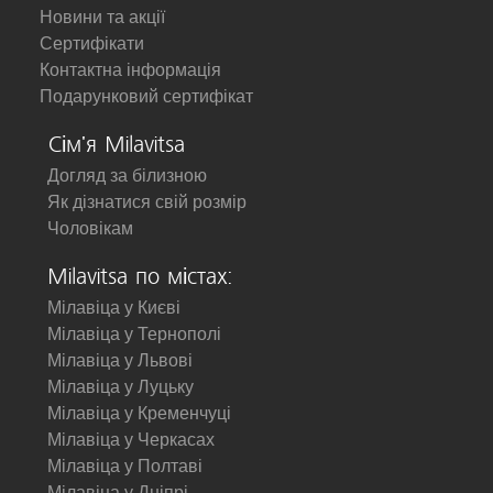
Новини та акції
Сертифікати
Контактна інформація
Подарунковий сертифікат
Сім'я Milavitsa
Догляд за білизною
Як дізнатися свій розмір
Чоловікам
Milavitsa по містах:
Мілавіца у Києві
Мілавіца у Тернополі
Мілавіца у Львові
Мілавіца у Луцьку
Мілавіца у Кременчуці
Мілавіца у Черкасах
Мілавіца у Полтаві
Мілавіца у Дніпрі