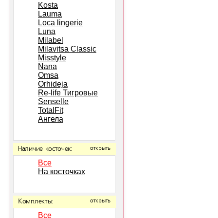
Kosta
Lauma
Loca lingerie
Luna
Milabel
Milavitsa Classic
Misstyle
Nana
Omsa
Orhideja
Re-life Тигровые
Senselle
TotalFit
Ангела
Наличие косточек:
открыть
Все
На косточках
Комплекты:
открыть
Все